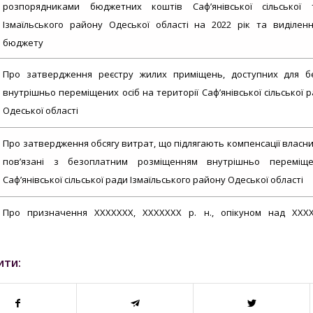
розпорядниками бюджетних коштів Саф’янівської сільської 
Ізмаїльського району Одеської області на 2022 рік та виділен
бюджету
Про затвердження реєстру жилих приміщень, доступних для б
внутрішньо переміщених осіб на території Саф’янівської сільської 
Одеської області
Про затвердження обсягу витрат, що підлягають компенсації власни
пов’язані з безоплатним розміщенням внутрішньо переміще
Саф’янівської сільської ради Ізмаїльського району Одеської області
Про призначення ХХХХХХХ, ХХХХХХХ р. н., опікуном над ХХХХ
піклувальником над ХХХХХХХ, ХХХХХХХ р. н.
ити:
Про негайне відібрання дітей від батьків