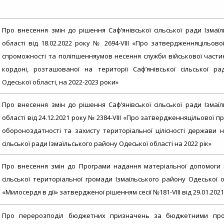
Про внесення змін до рішення Саф’янівської сільської ради Ізмаї
області від 18.02.2022 року № 2694-VIIІ «Про затвердженняцільов
спроможності та поліпшенняумов несення служби військової част
кордоні, розташованої на території Саф’янівської сільської ра
Одеської області, на 2022-2023 роки»
Про внесення змін до рішення Саф’янівської сільської ради Ізмаї
області від 24.12.2021 року № 2384-VIІI «Про затвердженняцільової
обороноздатності та захисту територіальної цілісності держави на
сільської ради Ізмаїльського району Одеської області на 2022 рік»
Про внесення змін до Програми надання матеріальної допомоги 
сільської територіальної громади Ізмаїльського району Одеської о
«Милосердя в дії» затвердженої рішенням сесії №181-VIII від 29.01.202
Про перерозподіл бюджетних призначень за бюджетними про