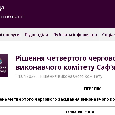
да
ї області
і послуги
Підрозділи
Публічна інформація
Соціа
Рішення четвертого чергово
виконавчого комітету Саф’я
11.04.2022
Рішення виконавчого комітету
·
ПЕРЕЛІК
ень четвертого чергового засідання виконавчого ком
НАЗВА РІШЕННЯ