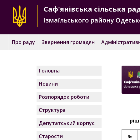
Саф'янівська
сільська ра
Ізмаїльського району
Одесько
Про раду
Звернення громадян
Адміністративн
Головна
Новини
Розпорядок роботи
Структура
ріш
Депутатський корпус
Старости
№