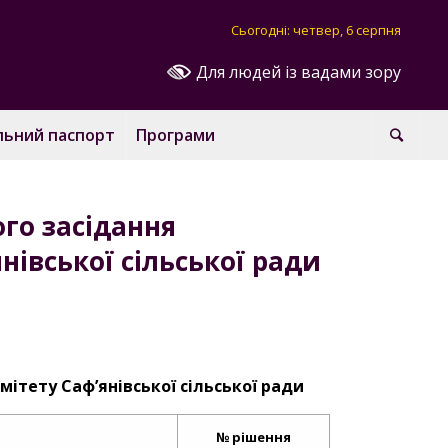
Сьогодні: четвер, 6 серпня
Для людей із вадами зору
льний паспорт
Програми
го засідання
нівської сільської ради
ітету Саф’янівської сільської ради
№ рішення