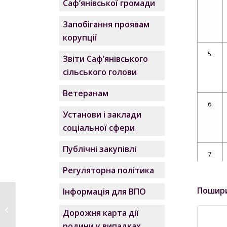
Саф’янівської громади
Запобігання проявам
корупції
5.
Звіти Саф’янівського
сільського голови
Ветеранам
6.
Установи і заклади
соціальної сфери
Публічні закупівлі
7.
Регуляторна політика
Пошир
Інформація для ВПО
Завершилась
8.
атестація
Дорожня карта дії
педагогічних
родини у випадках,
працівників...