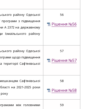
льського району Одеської
56
ої програми з підвищення
Рішення №56
ини А 2372 на державному
ди Ізмаїльського району
льського району Одеської
57
 програми щодо підвищення
Рішення №57
 території Саф’янівської
мешканцям Саф’янівської
58
бласті на 2021-2025 роки
Рішення №58
1 року
грамами між головними
59