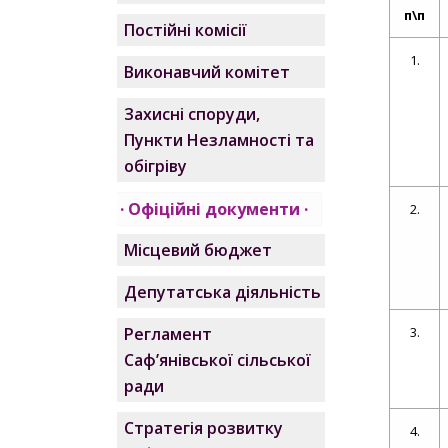
п\п
Постійні комісії
1.
Виконавчий комітет
Захисні споруди,
Пункти Незламності та
обігріву
Офіційні документи
2.
Місцевий бюджет
Депутатська діяльність
3.
Регламент
Саф’янівської сільської
ради
Стратегія розвитку
4.