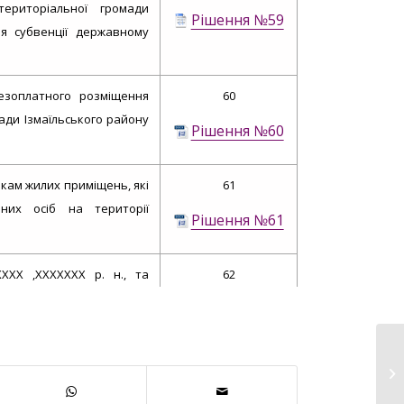
територіальної громади
Рішення №59
ня субвенції державному
езоплатного розміщення
60
ради Ізмаїльського району
Рішення №60
кам жилих приміщень, які
61
них осіб на території
Рішення №61
ХХХ ,ХХХХХХХ р. н., та
62
Рішення №62
63
Рішення №63