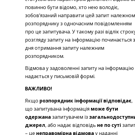
повинно бути відомо, хто нею володіє,
зобов’язаний направити цей запит належном
розпоряднику з одночасним повідомленням
про це запитувача. У такому разі відлік строк
розгляду запиту на інформацію починається 
дня отримання запиту належним
розпорядником.
Відмова у задоволенні запиту на інформацію
надається у письмовій формі.
ВАЖЛИВО!
Якщо
розпорядник інформації відповідає
,
що запитувана інформація
може бути
одержана
запитувачем із
загальнодоступн
джерел
, або надає відповідь
не по суті
запи
– це
неправомірна відмова
у наданні