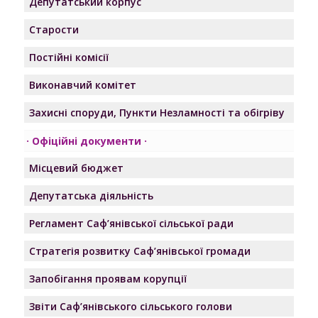
Депутатський корпус
8.
Про внесення змін до
119
Старости
рішення виконавчого
Рішення
комітету Озерненської
Постійні комісії
№119
сільської ради Ізмаїльського
Виконавчий комітет
району Одеської області від
ХХХХХХХХХ року №35 «Про
Захисні споруди, Пункти Незламності та обігріву
встановлення опіки над
Офіційні документи
малолітньою ХХХХХХХХХ
ХХХХХХХХХ року
Місцевий бюджет
народження»
Депутатська діяльність
9.
Про організацію та
120
Регламент Саф’янівської сільської ради
проведення в 2021 році на
Рішення
території Саф`янівської
Стратегія розвитку Саф’янівської громади
№120
сільської ради Ізмаїльського
Запобігання проявам корупції
району Одеської області
профілактичного заходу з
Звіти Саф’янівського сільського голови