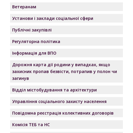
метою надання адресної
Ветеранам
допомоги в підготовці до
нового навчального року та
Установи і заклади соціальної сфери
осінньо-зимового сезону
Публічні закупівлі
дітям із сімей, які
перебувають у складних
Регуляторна політика
життєвих обставинах
Інформація для ВПО
10.
Про надання ХХХХХХХХХ
121
Дорожня карта дії родини у випадках, якщо
дозволу на прийняття в дар
захисник пропав безвісти, потрапив у полон чи
Рішення
від ХХХХХХХХХ житлового
загинув
№121
будинку, розташованого за
Відділ містобудування та архітектури
адресою: провулок
ХХХХХХХХХ, ХХХХХХХХХ,
Управління соціального захисту населення
Ізмаїльський район, Одеська
Повідомна реєстрація колективних договорів
область, в якому
зареєстровані діти
Комісія ТЕБ та НС
-ХХХХХХХХХ, ХХХХХХХХХ р.н.,