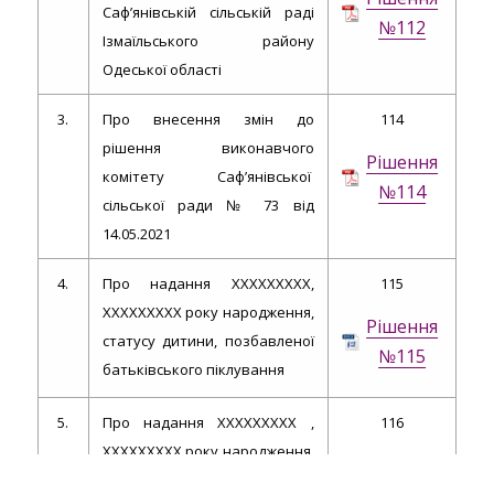
Саф’янівській сільській раді
№112
Ізмаїльського району
Одеської області
3.
Про внесення змін до
114
рішення виконавчого
Рішення
комітету Саф’янівської
№114
сільської ради № 73 від
14.05.2021
4.
Про надання ХХХХХХХХХ,
115
ХХХХХХХХХ року народження,
Рішення
статусу дитини, позбавленої
№115
батьківського піклування
5.
Про надання ХХХХХХХХХ ,
116
ХХХХХХХХХ року народження,
Рішення
статусу дитини, позбавленої