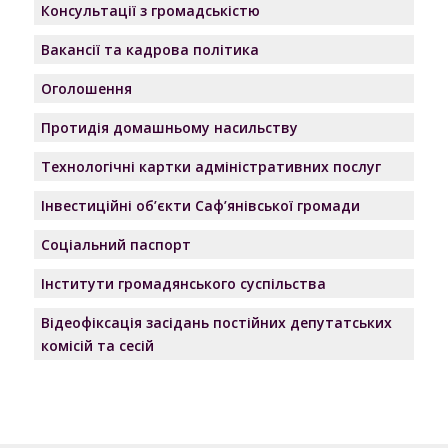
Консультації з громадськістю
ХХХХХХХХХ , ХХХХХХХХХ р.н.
Вакансії та кадрова політика
11.
Про надання ХХХХХХХХХ
122
Оголошення
дозволу на отримання її
Рішення
доньками ХХХХХХХХХ,
Протидія домашньому насильству
№122
ХХХХХХХХХ р. н., та
Технологічні картки адміністративних послуг
ХХХХХХХХХ , ХХХХХХХХХ р.н.,
грошової компенсації за
Інвестиційні об’єкти Саф’янівської громади
належне їм для отримання
Соціальний паспорт
жиле приміщення
Інститути громадянського суспільства
12.
Про надання ХХХХХХХХХ
123
згоди на отримання дозволу
Відеофіксація засідань постійних депутатських
Рішення
на виготовлення проекту
комісій та сесій
№123
землеустрою щодо
відведення земельної
ділянки у власність,
оформлення проекту