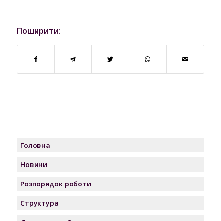
№ 116
батьківського піклування
Поширити:
6.
Про затвердження висновку
117
органу опіки та піклування
Рішення
про доцільність позбавлення
№117
батьківських прав
7.
Про надання ХХХХХХХХХ
118
дозволу на повернення в
Рішення
сім`ю малолітніх ХХХХХХХХХ,
№ 118
ХХХХХХХХХр. н., та Безрукав
Світлани Дмитрівни,
Головна
05.06.2019 р.н., з КНП
Новини
«Ізмаїльський
спеціалізований будинок
Розпорядок роботи
дитини» Одеської обласної
Структура
ради»