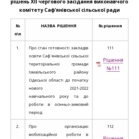
рішень X
II
чергового засідання виконавчого
комітету Саф’янівської сільської ради
№
НАЗВА РІШЕННЯ
№ рішення
п\п
1.
Про стан готовності закладів
111
освіти Саф`янівської сільської
Рішення
територіальної громади
№111
Ізмаїльського району
Одеської області до початку
нового 2021-2022
навчального року та до
роботи в осінньо-зимовий
період
2.
Про організацію
112
мобілізаційної роботи в
Рішення