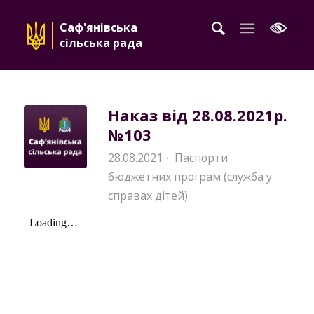
Саф'янівська
сільська рада
Наказ від 28.08.2021р.
№103
28.08.2021
Паспорти
·
бюджетних програм (служба у
справах дітей)