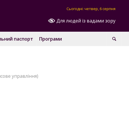
Сьогодні: четвер, 6 серпня
Для людей із вадами зору
льний паспорт
Програми
сове управління)