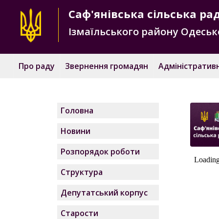
Саф'янівська
сільська ра
Ізмаїльського району
Одесько
Про раду
Звернення громадян
Адміністративн
Головна
Новини
Розпорядок роботи
Структура
Депутатський корпус
Старости