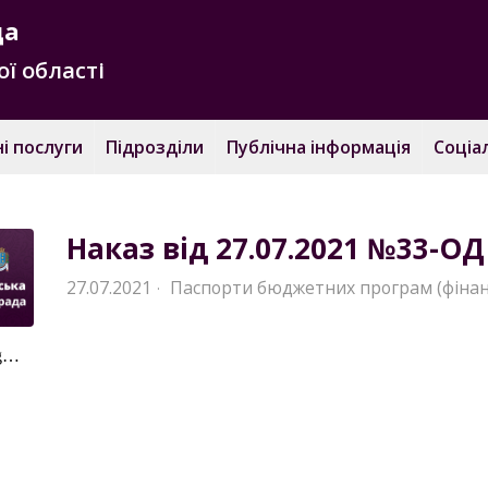
да
ї області
і послуги
Підрозділи
Публічна інформація
Соціа
Наказ від 27.07.2021 №33-ОД
27.07.2021
Паспорти бюджетних програм (фінан
·