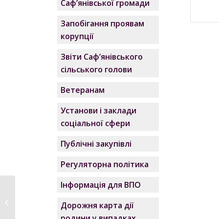
Саф’янівської громади
Запобігання проявам
корупції
Звіти Саф’янівського
сільського голови
Ветеранам
Установи і заклади
соціальної сфери
Публічні закупівлі
Регуляторна політика
Інформація для ВПО
З Днем працівників
Дорожня карта дії
торгівлі!
родини у випадках,