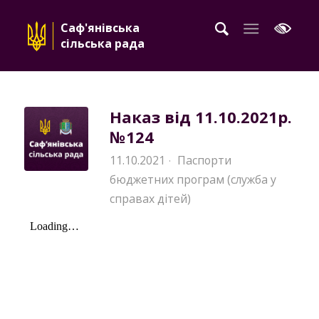
Саф'янівська
сільська рада
Наказ від 11.10.2021р.
№124
11.10.2021
Паспорти
·
бюджетних програм (служба у
справах дітей)