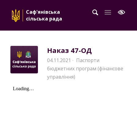
Саф'янівська
сільська рада
Наказ 47-ОД
04.11.2021
Паспорти
·
бюджетних програм (фінансове
управління)