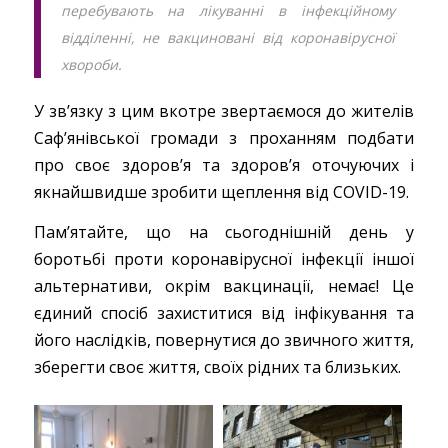
перебувають на лікуванні в інфекційному
відділенні, не вакциновані від коронавірусної
хвороби.
У зв’язку з цим вкотре звертаємося до жителів
Саф’янівської громади з проханням подбати
про своє здоров’я та здоров’я оточуючих і
якнайшвидше зробити щеплення від COVID-19.
Пам’ятайте, що на сьогоднішній день у
боротьбі проти коронавірусної інфекції іншої
альтернативи, окрім вакцинації, немає! Це
єдиний спосіб захиститися від інфікування та
його наслідків, повернутися до звичного життя,
зберегти своє життя, своїх рідних та близьких.