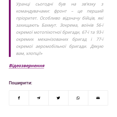
Уранці сьогодні був на зв’язку з
командувачами: фронт – це перший
пріоритет. Особливо відзначу бійців, які
захищають Бахмут. Зокрема, воїнів 56-ї
окремої мотопіхотної бригади, 67-ї та 93-ї
окремих механізованих бригад і 77-ї
окремої аеромобільної бригади. Дякую
вам, хлопці!»
Відеозвернення
Поширити: