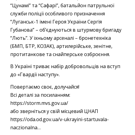
“Цунамі” та “Сафарі”, батальйон патрульної
служби поліції особливого призначення
“Луганськ-1 імені Героя України Сергія
Губанова” – об’єднуються в штурмову бригаду
“Лють”. У їхньому арсеналі – бронетехніка
(БМП, БТР, КОЗАК), артилерійське, зенітне,
протитанкове та снайперське озброєння.
В Україні триває набір добровольців на вступ
до «Гвардії наступу».
Повертаємо своє, долучайся!
Всі деталі за посиланням:
https://storm.mvs.gov.ua/
або зверніться у свій місцевий ЦНАП
https://oda.od.gov.ua/v-ukrayini-startuvala-
naczionalna…