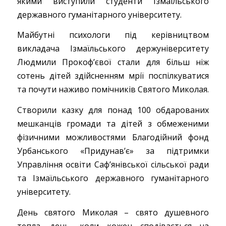
якими виступили студенти Ізмаїльського
державного гуманітарного університету.
Майбутні психологи під керівництвом
викладача Ізмаїльського держуніверситету
Людмили Прокоф’євої стали для більш ніж
сотень дітей здійсненням мрії поспілкуватися
та почути наживо помічників Святого Миколая.
Створили казку для понад 100 обдарованих
мешканців громади та дітей з обмеженими
фізичними можливостями Благодійний фонд
Урбанського «Придунав’є» за підтримки
Управління освіти Саф’янівської сільської ради
та Ізмаїльського державного гуманітарного
університету.
День святого Миколая – свято душевного
тепла, день, коли кожен сподівається на