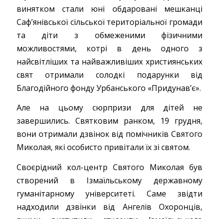
винятком стали юні обдаровані мешканці
Саф’янівської сільської територіальної громади
та діти з обмеженими фізичними
можливостями, котрі в день одного з
найсвітліших та найважливіших християнських
свят отримали солодкі подарунки від
Благодійного фонду Урбанського «Придунав’є».
Але на цьому сюрпризи для дітей не
завершились. Святковим ранком, 19 грудня,
вони отримали дзвінок від помічників Святого
Миколая, які особисто привітали їх зі святом.
Своєрідний кол-центр Святого Миколая був
створений в Ізмаїльському державному
гуманітарному університеті. Саме звідти
надходили дзвінки від Ангелів Охоронців,