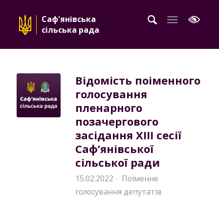
Саф'янівська
сільська рада
Відомість поіменного
голосування
пленарного
позачергового
засідання XIII сесії
Саф’янівської
сільської ради
15.02.2022
Поіменне
·
голосування депутатів