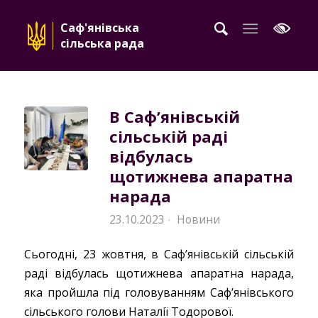
Саф'янівська
сільська рада
В Саф’янівській
сільській раді
відбулась
щотижнева апаратна
нарада
23.10.2023
Новини
·
Сьогодні, 23 жовтня, в Саф’янівській сільській
раді відбулась щотижнева апаратна нарада,
яка пройшла під головуванням Саф’янівського
сільського голови Наталії Тодорової.