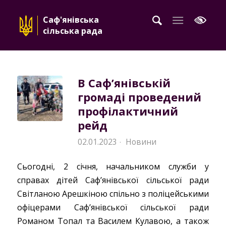
Саф'янівська
сільська рада
В Саф’янівській
громаді проведений
профілактичний
рейд
02.01.2023
Новини
·
Сьогодні, 2 січня, начальником служби у
справах дітей Саф’янівської сільської ради
Світланою Арешкіною спільно з поліцейськими
офіцерами Саф’янівської сільської ради
Романом Топал та Василем Кулавою, а також