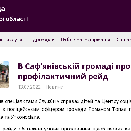
да
ї області
і послуги
Підрозділи
Публічна інформація
Соціа
В Саф’янівській громаді пр
профілактичний рейд
13.07.2022
Новини
·
я спеціалістами Служби у справах дітей та Центру соціа
о з поліцейським офіцером громади Романом Топал п
а та Утконосівка.
с рейду обстежені умови проживання підоблікових кат