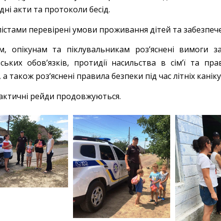
дні акти та протоколи бесід.
лістами перевірені умови проживання дітей та забезпеч
м, опікунам та піклувальникам роз’яснені вимоги 
вських обов’язків, протидії насильства в сім’ї та пр
 а також роз‘яснені правила безпеки під час літніх каніку
актичні рейди продовжуються.