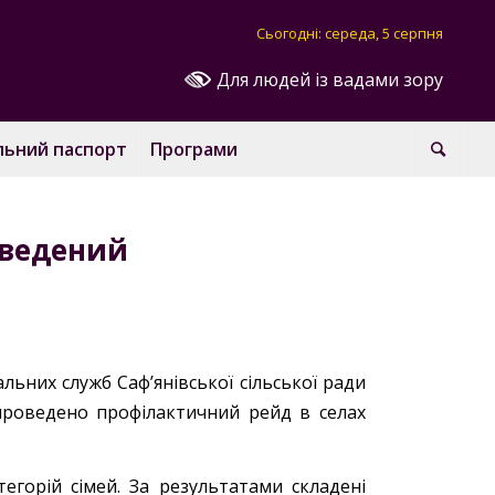
Сьогодні: середа, 5 серпня
Для людей із вадами зору
льний паспорт
Програми
оведений
льних служб Саф’янівської сільської ради
роведено профілактичний рейд в селах
егорій сімей. За результатами складені