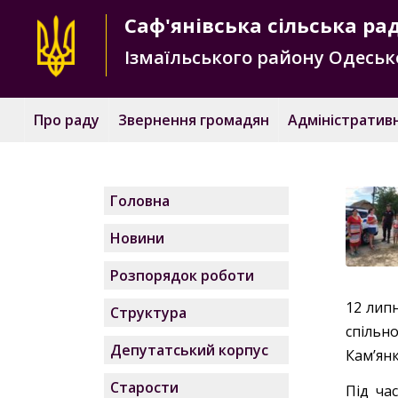
Саф'янівська
сільська ра
Ізмаїльського району
Одесько
Про раду
Звернення громадян
Адміністративн
Головна
Новини
Розпорядок роботи
12 липн
Структура
спільн
Депутатський корпус
Кам’янк
Старости
Під ча