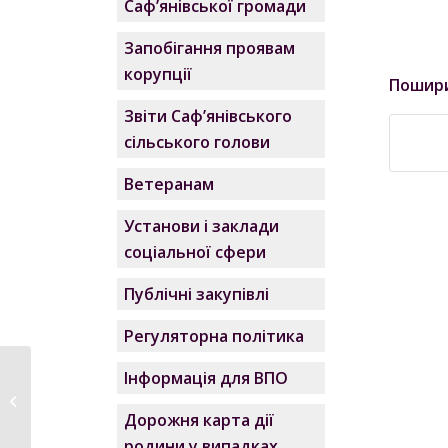
Саф’янівської громади
Запобігання проявам
корупції
Пошир
Звіти Саф’янівського
сільського голови
Ветеранам
Установи і заклади
соціальної сфери
Публічні закупівлі
Регуляторна політика
Інформація для ВПО
Добровільна
допомога мешканцям
Дорожня карта дії
селища С�...
родини у випадках,