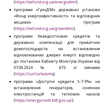
(
https://eefund.org.ua/energodim/
).
програми «ГрінДІМ» державної установи
«Фонд енергоефективності» та відповідних
місцевих програм
(
https://eefund.org.ua/greendim/
).
програми безвідсоткових кредитів та
державної компенсації для приватних
домогосподарств на встановлення
відновлюваних джерел енергії відповідно
до постанови Кабінету Міністрів України від
07.06.2024 № 673 зі змінами
(
https://surl.lu/ieasmq
).
програми «Доступні кредити 5-7-9%» на
встановлення генераторів, сонячних
електростанцій та теплових насосів
(
https://energycredit.bdf.gov.ua/
).