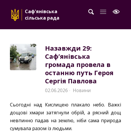
Саф'янівська
сільська рада
Назавжди 29:
Саф’янівська
громада провела в
останню путь Героя
Сергія Павлова
02.06.2026
Новини
·
Сьогодні над Кислицею плакало небо. Важкі
дощові хмари затягнули обрій, а рясний дощ
невпинно падав на землю, ніби сама природа
сумувала разом із людьми.