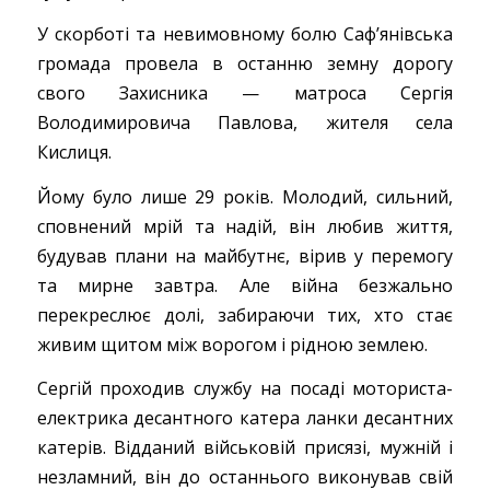
У скорботі та невимовному болю Саф’янівська
громада провела в останню земну дорогу
свого Захисника — матроса Сергія
Володимировича Павлова, жителя села
Кислиця.
Йому було лише 29 років. Молодий, сильний,
сповнений мрій та надій, він любив життя,
будував плани на майбутнє, вірив у перемогу
та мирне завтра. Але війна безжально
перекреслює долі, забираючи тих, хто стає
живим щитом між ворогом і рідною землею.
Сергій проходив службу на посаді моториста-
електрика десантного катера ланки десантних
катерів. Відданий військовій присязі, мужній і
незламний, він до останнього виконував свій