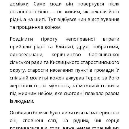
домівки. Саме сюди він повернувся після
останнього бою — не живим, як чекали його
рідні, а на щиті. Тут відбувся чин відспівування
та прощання з воїном.
Розділити гіркоту непоправної втрати
прийшли рідні та близькі, друзі, побратими,
односельчани, керівництво Саф’янівської
сільської ради та Кислицького старостинського
округу, старости населених пунктів громади. У
спільній молитві кожен дякував Герою за його
жертовність, за мужність, за можливість жити
під мирним небом, яке сьогодні плакало разом
із людьми.
Особливо боляче було дивитися на материнські
очі, сповнені сліз, на рідних, чиї серця
розривалися від горя. Адже немає страшніших