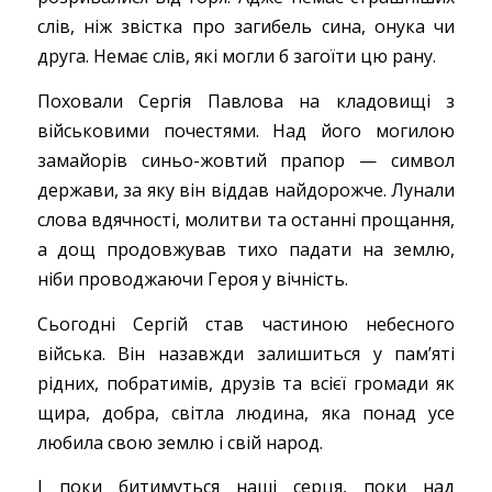
слів, ніж звістка про загибель сина, онука чи
друга. Немає слів, які могли б загоїти цю рану.
Поховали Сергія Павлова на кладовищі з
військовими почестями. Над його могилою
замайорів синьо-жовтий прапор — символ
держави, за яку він віддав найдорожче. Лунали
слова вдячності, молитви та останні прощання,
а дощ продовжував тихо падати на землю,
ніби проводжаючи Героя у вічність.
Сьогодні Сергій став частиною небесного
війська. Він назавжди залишиться у пам’яті
рідних, побратимів, друзів та всієї громади як
щира, добра, світла людина, яка понад усе
любила свою землю і свій народ.
І поки битимуться наші серця, поки над