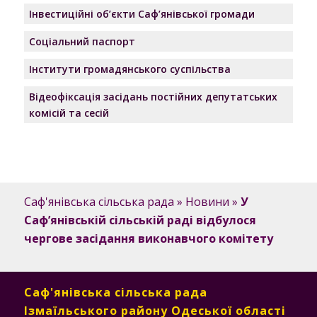
Інвестиційні об’єкти Саф’янівської громади
Соціальний паспорт
Інститути громадянського суспільства
Відеофіксація засідань постійних депутатських
комісій та сесій
Саф'янівська сільська рада
»
Новини
»
У
Саф’янівській сільській раді відбулося
чергове засідання виконавчого комітету
Саф'янівська сільська рада
Ізмаїльського району Одеської області