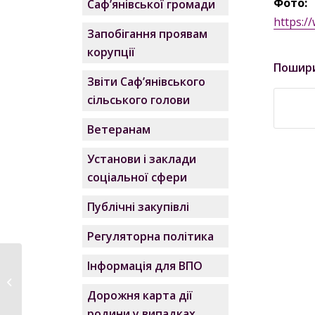
Фото:
Саф’янівської громади
https:
Запобігання проявам
корупції
Пошир
Звіти Саф’янівського
сільського голови
Ветеранам
Установи і заклади
соціальної сфери
Публічні закупівлі
Регуляторна політика
Інформація для ВПО
Саф’янівська громада
привітала
Дорожня карта дії
прикордонників...
родини у випадках,