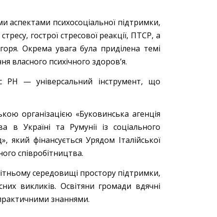
ми аспектами психосоціальної підтримки,
ресу, гострої стресової реакції, ПТСР, а
оря. Окрема увага була приділена темі
я власного психічного здоров’я.
c PH — універсальний інструмент, що
кою організацією «Буковинська агенція
ва в Україні та Румунії із соціального
», який фінансується Урядом Італійської
ного співробітництва.
вітньому середовищі простору підтримки,
них викликів. Освітяни громади вдячні
 практичними знаннями.