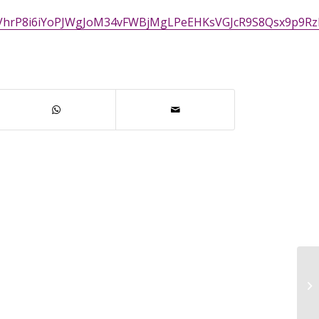
fcVhrP8i6iYoPJWgJoM34vFWBjMgLPeEHKsVGJcR9S8Qsx9p9Rz