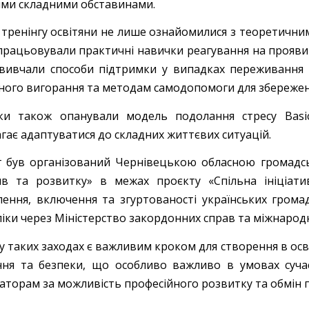
ими складними обставинами.
с тренінгу освітяни не лише ознайомилися з теоретични
працьовували практичні навички реагування на прояви ст
вивчали способи підтримки у випадках переживання г
ного вигорання та методам самодопомоги для збереженн
ки також опанували модель подолання стресу Basi
гає адаптуватися до складних життєвих ситуацій.
г був організований Чернівецькою обласною громадсь
тив та розвитку» в межах проєкту «Спільна ініціати
лення, включення та згуртованості українських громад
ліки через Міністерство закордонних справ та міжнарод
 у таких заходах є важливим кроком для створення в ос
ння та безпеки, що особливо важливо в умовах сучас
заторам за можливість професійного розвитку та обмін