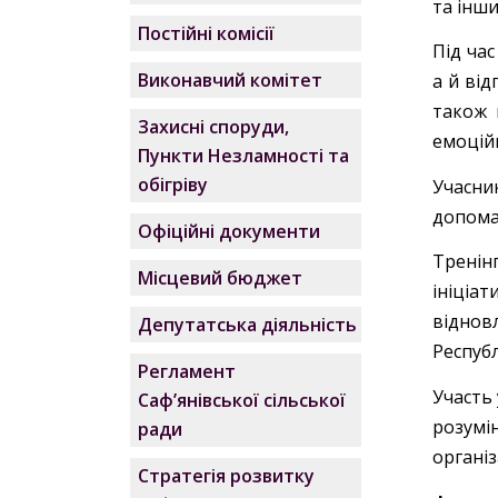
та інш
Постійні комісії
Під ча
Виконавчий комітет
а й від
також 
Захисні споруди,
емоцій
Пункти Незламності та
обігріву
Учасни
допома
Офіційні документи
Тренін
Місцевий бюджет
ініціа
віднов
Депутатська діяльність
Респуб
Регламент
Участь
Саф’янівської сільської
розумі
ради
органі
Стратегія розвитку