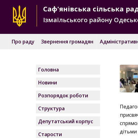
Саф'янівська
сільська ра
Ізмаїльського району
Одесько
Про раду
Звернення громадян
Адміністративн
Головна
Новини
Розпорядок роботи
Педаго
Структура
присвя
Депутатський корпус
спрямо
дітьми
Старости