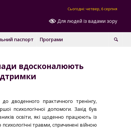
Сьогодні: четвер, 6 серпня
Для людей із вадами зору
льний паспорт
Програми
омади вдосконалюють
підтримки
ь до дводенного практичного тренінгу,
шої психологічної допомоги. Захід був
ників освіти, які щоденно працюють із
о психологічні травми, спричинені війною