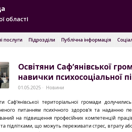
да
ї області
і послуги
Підрозділи
Публічна інформація
Соціа
Освітяни Саф’янівської гр
навички психосоціальної 
01.05.2025
Новини
·
ги Саф’янівської територіальної громади долучилис
ченого питанням психічного здоров’я та наданню пер
ваний на підвищення професійних компетенцій праців
 та підлітками, що можуть переживати стрес, втрату аб