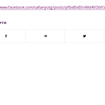
//www.facebook.com/safianyotg/posts/pfbid0xB5nMd4VDb
ити: