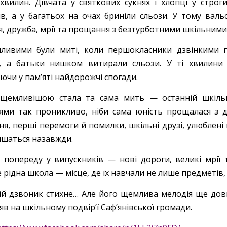
 хвилин. Дівчата у святкових сукнях і хлопці у стро
ів, а у багатьох на очах бриніли сльози. У тому валь
я, дружба, мрії та прощання з безтурботними шкільними
ливими були миті, коли першокласники дзвінкими 
, а батьки нишком витирали сльози. У ті хвилини 
ючи у пам’яті найдорожчі спогади.
щемливішою стала та сама мить — останній шкільн
’ями так проникливо, ніби сама юність прощалася з 
я, перші перемоги й помилки, шкільні друзі, улюблені в
лишаться назавжди.
й попереду у випускників — нові дороги, великі мрії 
рідна школа — місце, де їх навчали не лише предметів, 
ій дзвоник стихне… Але його щемлива мелодія ще довг
яв на шкільному подвір’ї Саф’янівської громади.