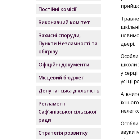
прийшо
Постійні комісії
Травне
Виконавчий комітет
шкільн
невимо
Захисні споруди,
Пункти Незламності та
двері.
обігріву
Особли
Офіційні документи
школи з
у серці
Місцевий бюджет
усі ці р
Депутатська діяльність
А вчит
їхньог
Регламент
нелегко
Саф’янівської сільської
ради
Особли
звуки м
Стратегія розвитку