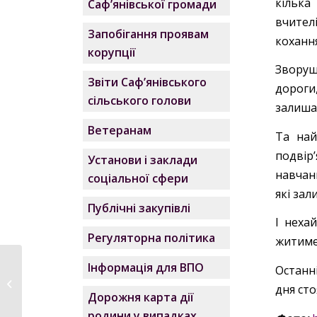
кілька
Саф’янівської громади
вчител
Запобігання проявам
коханн
корупції
Зворуш
Звіти Саф’янівського
дороги
сільського голови
залиша
Ветеранам
Та най
подвір
Установи і заклади
навчанн
соціальної сфери
які за
Публічні закупівлі
І неха
Регуляторна політика
житиме 
Інформація для ВПО
Молитва, що
Останн
об’єднала
дня сто
Дорожня карта дії
Придунав’я: в Ізмаїлі...
родини у випадках,