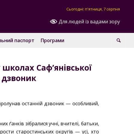
Сьогодні: п'ятниця, 7 серпня
Для людей із вадами зору
льний паспорт
Програми
школах Саф’янівської
 дзвоник
и пролунав останній дзвоник — особливий,
их ґанків зібралися учні, вчителі, батьки,
арости старостинських округів — усі, хто