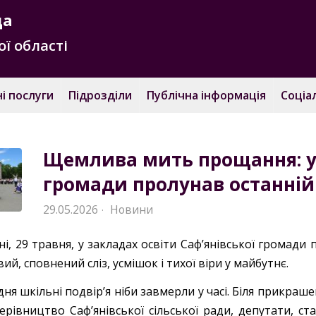
да
ї області
і послуги
Підрозділи
Публічна інформація
Соціа
Щемлива мить прощання: у 
громади пролунав останній
29.05.2026
Новини
·
ні, 29 травня, у закладах освіти Саф’янівської громад
й, сповнений сліз, усмішок і тихої віри у майбутнє.
ня шкільні подвір’я ніби завмерли у часі. Біля прикрашен
керівництво Саф’янівської сільської ради, депутати, ст