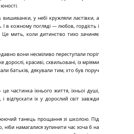
юності.
 вишиванки, у небі кружляли ластівки, а
 І в кожному погляді — любов, гордість і
. Це мить, коли дитинство тихо зачиняє
едавно вони несміливо переступали поріг
 дорослі, красиві, схвильовані, із мріями
мали батьків, дякували тим, хто був поруч
 це частинка їхнього життя, їхньої душі,
 і відпускати їх у дорослий світ завжди
люючий танець прощання зі школою. Під
, ніби намагалися зупинити час хоча б на