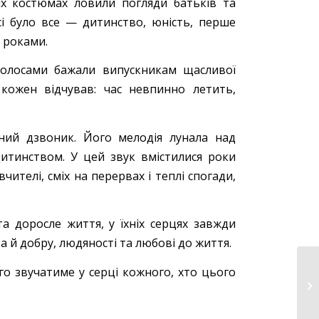
гих костюмах ловили погляди батьків та
сі було все — дитинство, юність, перше
 роками.
голосами бажали випускникам щасливої
кожен відчував: час невпинно летить,
ий дзвоник. Його мелодія лунала над
дитинством. У цей звук вмістилися роки
чителі, сміх на перервах і теплі спогади,
та доросле життя, у їхніх серцях завжди
а й добру, людяності та любові до життя.
о звучатиме у серці кожного, хто цього