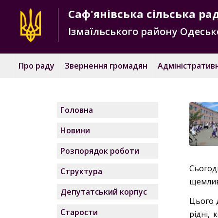
Саф'янівська
сільська ра
Ізмаїльського району
Одесько
Про раду
Звернення громадян
Адміністративн
Головна
Новини
Розпорядок роботи
Сьогод
Структура
щемливи
Депутатський корпус
Цього д
Старости
рідні, 