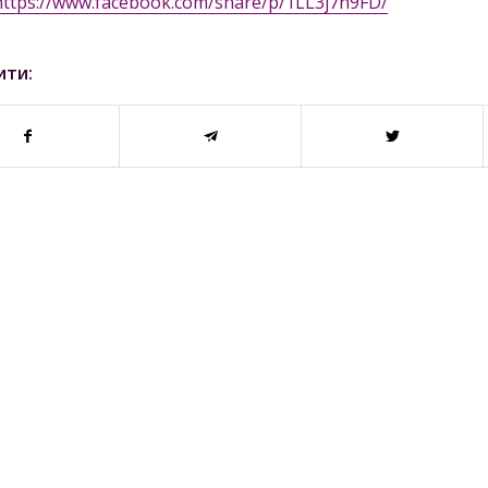
https://www.facebook.com/share/p/1LL3j7n9FD/
ити: