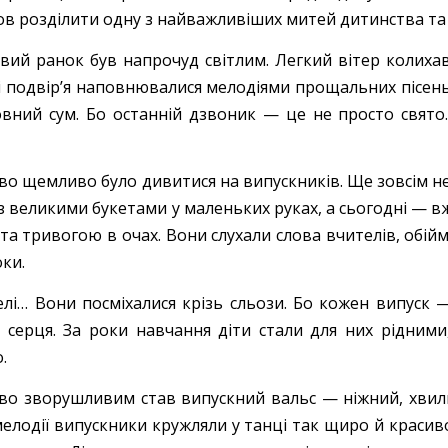
в розділити одну з найважливіших митей дитинства та 
вий ранок був напрочуд світлим. Легкий вітер колихав
і подвір’я наповнювалися мелодіями прощальних пісень.
вний сум. Бо останній дзвоник — це не просто свято
во щемливо було дивитися на випускників. Ще зовсім н
 великими букетами у маленьких руках, а сьогодні — вже
 та тривогою в очах. Вони слухали слова вчителів, обій
оки.
елі… Вони посміхалися крізь сльози. Бо кожен випуск —
о серця. За роки навчання діти стали для них рідними,
.
во зворушливим став випускний вальс — ніжний, хви
елодії випускники кружляли у танці так щиро й красиво