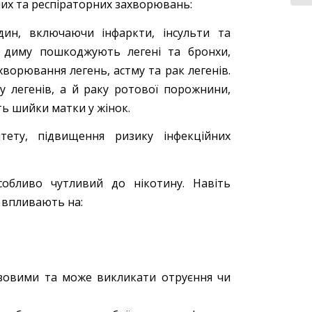
их та респіраторних захворювань:
дин, включаючи інфаркти, інсульти та
о диму пошкоджують легені та бронхи,
ворювання легень, астму та рак легенів.
 легенів, а й раку ротової порожнини,
ть шийки матки у жінок.
тету, підвищення ризику інфекційних
обливо чутливий до нікотину. Навіть
 впливають на:
лизовими та може викликати отруєння чи