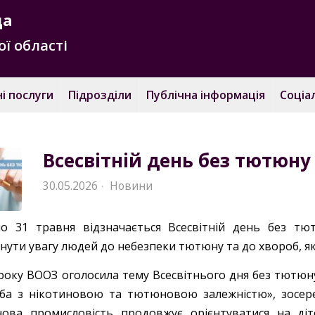
да
ї області
і послуги
Підрозділи
Публічна інформація
Соціа
Всесвітній день без тютюну
30.05.2026
Новини
·
о 31 травня відзначається Всесвітній день без т
нути увагу людей до небезпеки тютюну та до хвороб, я
року ВООЗ оголосила тему Всесвітнього дня без тютюну
ба з нікотиновою та тютюновою залежністю», зосер
нова промисловість продовжує орієнтуватися на діт