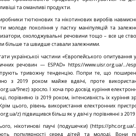
ливіші та оманливі продукти.
иробники тютюнових та нікотинових виробів навмисн
ути молоде покоління у пастку маніпуляцій та залежно
изатори, охолоджувальні речовини тощо – все це ство
ли більше та швидше ставали залежними.
тати української частини «Європейського опитування
ичних речовин — ESPAD» https://www.uisr.org.ua/…/esp
трують тривожну тенденцію. Попри те, що поширеніс
яно з 2019 роком майже вдвічі, проте використання
c.org.ua/9nez) зросло. І хоча про досвід куріння електр
ці, порівняно із 2019 роком, інтенсивність їх куріння з
 Крім цього, рівень використання електронних пристрої
c.org.ua/z) підвищився більш як у двічі у порівнянні з 201
ого, нікотинові паучі (подушечки) (https://phc.org.ua/
ють популярності серед дітей та молоді. Вони п