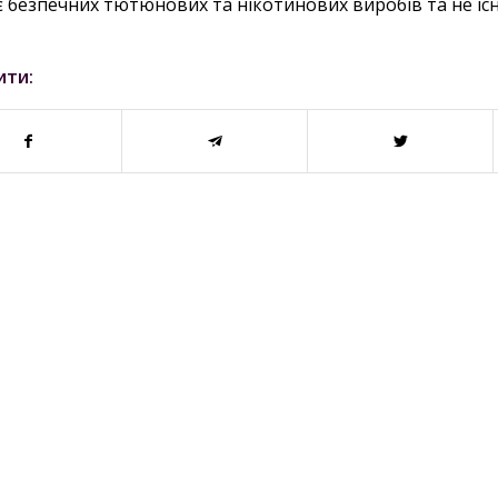
є безпечних тютюнових та нікотинових виробів та не існ
ити: