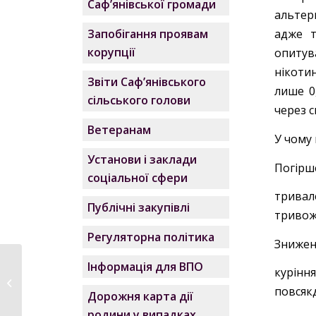
Саф’янівської громади
альтер
Запобігання проявам
адже т
корупції
опитув
нікотин
Звіти Саф’янівського
лише 0
сільського голови
через с
Ветеранам
У чому
Установи і заклади
Погірш
соціальної сфери
тривал
Публічні закупівлі
тривожн
Регуляторна політика
Знижен
Інформація для ВПО
Щемлива мить
курінн
прощання: у школах
повсякд
Дорожня карта дії
Саф’янівської...
родини у випадках,