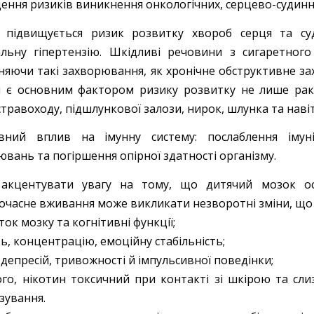
ення ризиків виникнення онкологічних, серцево-судинн
 підвищується ризик розвитку хвороб серця та су
альну гіпертензію. Шкідливі речовини з сигаретног
няючи такі захворювання, як хронічне обструктивне зах
я є основним фактором ризику розвитку не лише раку
стравоходу, підшлункової залози, нирок, шлунка та наві
вний вплив на імунну систему: послаблення імуні
вань та погіршення опірної здатності організму.
акцентувати увагу на тому, що дитячий мозок ос
очасне вживання може викликати незворотні зміни, що
ток мозку та когнітивні функції;
ть, концентрацію, емоційну стабільність;
 депресій, тривожності й імпульсивної поведінки;
ого, нікотин токсичний при контакті зі шкірою та с
зування.