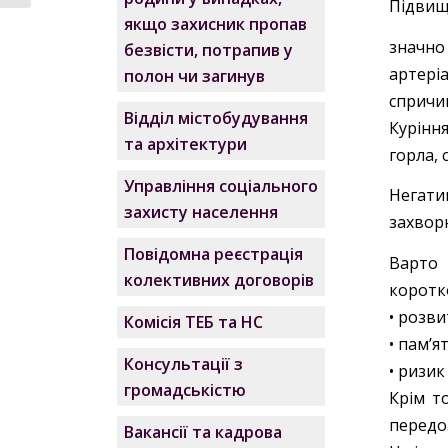
Підвищ
якщо захисник пропав
значно
безвісти, потрапив у
артері
полон чи загинув
спричи
Відділ містобудування
Курінн
та архітектури
горла, 
Управління соціального
Негати
захисту населення
захворю
Повідомна реєстрація
Варто 
колективних договорів
коротк
• розви
Комісія ТЕБ та НС
• пам’я
Консультації з
• ризик
громадськістю
Крім т
передо
Вакансії та кадрова