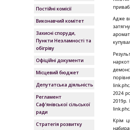
приваб
Постійні комісії
Адже в
Виконавчий комітет
затягн
Захисні споруди,
аромат
Пункти Незламності та
купува
обігріву
Резуль
Офіційні документи
наркот
демонс
Місцевий бюджет
порівн
Депутатська діяльність
link.ph
2024 ро
Регламент
2019р.
Саф’янівської сільської
link.ph
ради
Крім ць
Стратегія розвитку
набира