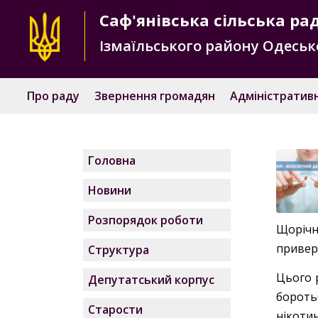
Саф'янівська
сільська ра
Ізмаїльського району
Одесько
Про раду
Звернення громадян
Адміністративн
Головна
Новини
Розпорядок роботи
Щорічн
привер
Структура
Цього 
Депутатський корпус
бороть
Старости
нікоти