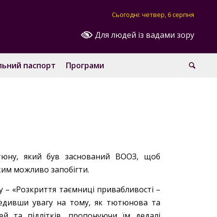
Сьогодні: четвер, 6 серпня
Для людей із вадами зору
льний паспорт
Програми
ютюну, який був заснований ВООЗ, щоб
ким можливо запобігти.
 – «Розкриття таємниці привабливості –
едивши увагу на тому, як тютюнова та
ей та підлітків, пропонуючи їм дедалі