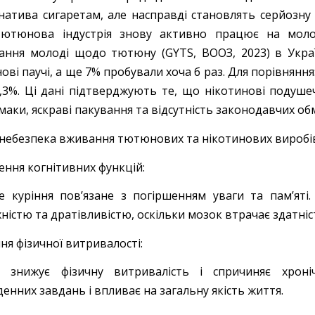
натива сигаретам, але насправді становлять серйозну 
ютюнова індустрія знову активно працює на моло
ання молоді щодо тютюну (GYTS, ВООЗ, 2023) в Укра
ові паучі, а ще 7% пробували хоча б раз. Для порівнянн
,3%. Ці дані підтверджують те, що нікотинові подуш
маки, яскраві пакування та відсутність законодавчих о
 небезпека вживання тютюнових та нікотинових виробі
ення когнітивних функцій:
е куріння пов’язане з погіршенням уваги та пам’яті
істю та дратівливістю, оскільки мозок втрачає здатніст
ня фізичної витривалості:
я знижує фізичну витривалість і спричиняє хрон
енних завдань і впливає на загальну якість життя.