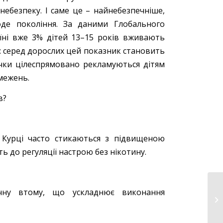
небезпеку. І саме це – найнебезпечніше,
де покоління. За даними Глобального
їні вже 3% дітей 13–15 років вживають
я: серед дорослих цей показник становить
ечки цілеспрямовано рекламуються дітям
бмежень.
в?
. Курці часто стикаються з підвищеною
ь до регуляції настрою без нікотину.
ічну втому, що ускладнює виконання