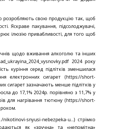
о розробляють свою продукцію так, щоб
сті. Яскраве пакування, підсолоджувачі,
рює ілюзію привабливості, для того щоб
 учнів щодо вживання алкоголю та інших
ad_ukrayina_2024_vysnovky.pdf 2024 року
ть куріння серед підлітків зменшилася
 електронних сигарет (https://short-
онних сигарет зазначають менше підлітків у
росла до 17,1% 2024р. порівняно з 11,7% у
в для нагрівання тютюну (https://short-
9 роком.
…/nikotinovi-snyusi-nebezpeka-u…) стрімко
одаються як «зручна» та «непомітна»