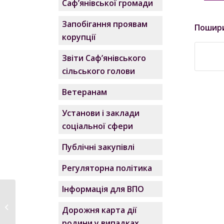
Саф’янівської громади
Запобігання проявам
Пошир
корупції
Звіти Саф’янівського
сільського голови
Ветеранам
Установи і заклади
соціальної сфери
Публічні закупівлі
Регуляторна політика
Інформація для ВПО
До уваги мешканців
с. Комишівка та с.
Дорожня карта дії
Перш...
родини у випадках,