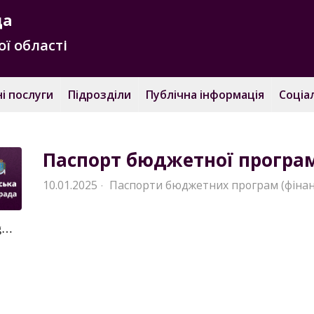
да
ї області
і послуги
Підрозділи
Публічна інформація
Соціа
Паспорт бюджетної програми
10.01.2025
Паспорти бюджетних програм (фінан
·