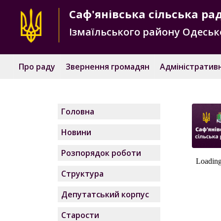
Саф'янівська
сільська ра
Ізмаїльського району
Одесько
Про раду
Звернення громадян
Адміністративн
Головна
Новини
Розпорядок роботи
Структура
Депутатський корпус
Старости