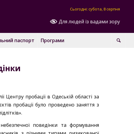
Сьогодні: субота, 8 серпня
Для людей із вадами зору
льний паспорт
Програми
дінки
ії Центру пробації в Одеській області за
єктів пробації було проведено заняття з
длітків».
 небезпечної поведінки та формування
асників з різними типами ризикованої