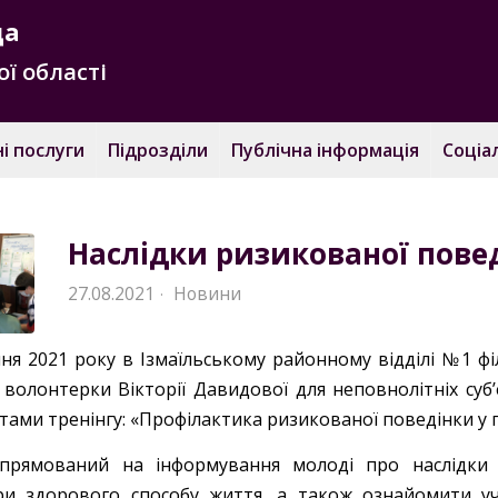
да
ї області
і послуги
Підрозділи
Публічна інформація
Соціа
Наслідки ризикованої пове
27.08.2021
Новини
·
ня 2021 року в Ізмаїльському районному відділі №1 філ
 волонтерки Вікторії Давидової для неповнолітніх суб’
ами тренінгу: «Профілактика ризикованої поведінки у пі
спрямований на інформування молоді про наслідки
ри здорового способу життя, а також ознайомити уч