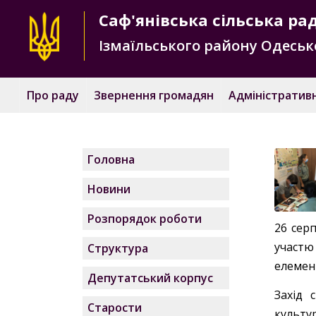
Саф'янівська
сільська ра
Ізмаїльського району
Одесько
Про раду
Звернення громадян
Адміністративн
Головна
Новини
Розпорядок роботи
26 серп
участю
Структура
елемент
Депутатський корпус
Захід 
Старости
культу