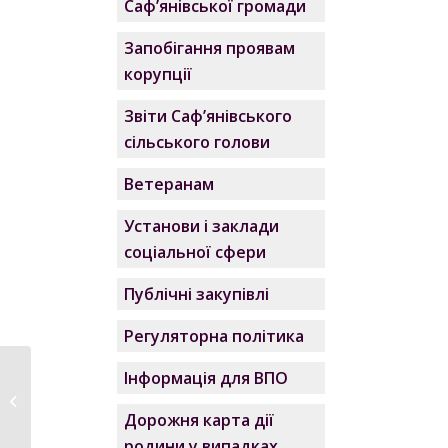
Саф’янівської громади
Запобігання проявам
корупції
Звіти Саф’янівського
сільського голови
Ветеранам
Установи і заклади
соціальної сфери
Публічні закупівлі
Регуляторна політика
Інформація для ВПО
Я не такий, як вони
Дорожня карта дії
родини у випадках,