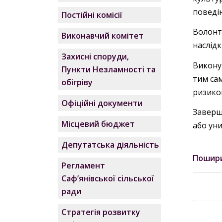
поведін
Постійні комісії
Волонт
Виконавчий комітет
наслідк
Захисні споруди,
Викону
Пункти Незламності та
тим сам
обігріву
ризико
Офіційні документи
Заверш
Місцевий бюджет
або уни
Депутатська діяльність
Пошир
Регламент
Саф’янівської сільської
ради
Стратегія розвитку