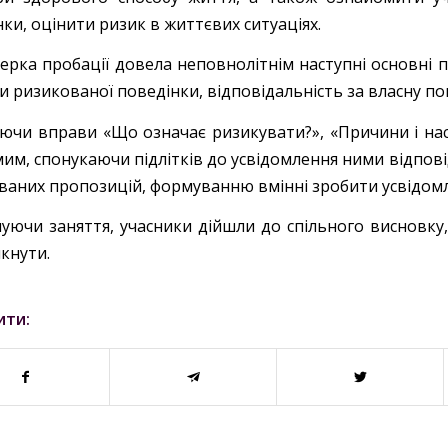
ки, оцінити ризик в життєвих ситуаціях.
ерка пробації довела неповнолітнім наступні основні п
и ризикованої поведінки, відповідальність за власну по
ючи вправи «Що означає ризикувати?», «Причини і наслі
им, спонукаючи підлітків до усвідомлення ними відповід
ваних пропозицій, формуванню вмінні зробити усвідомл
уючи заняття, учасники дійшли до спільного висновк
кнути.
ити: