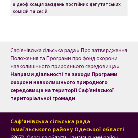
Відеофіксація засідань постійних депутатських
комісій та сесій
Саф'янівська сільська рада
»
Про затвердження
Положення та Програми про фонд охорони
навколишнього природнього середовища
»
Напрями діяльності та заходи Програми
охорони навколишнього природного
середовища на території Саф’янівської
територіальної громади
Саф'янівська сільська рада
Ізмаїльського району Одеської області
68670, Одеська область, Ізмаїльський район,