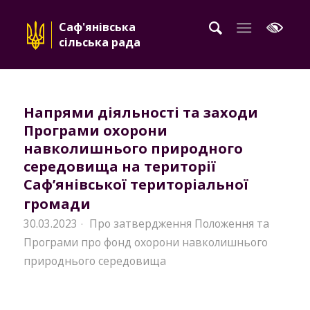
Саф'янівська
сільська рада
Напрями діяльності та заходи
Програми охорони
навколишнього природного
середовища на території
Саф’янівської територіальної
громади
30.03.2023
Про затвердження Положення та
·
Програми про фонд охорони навколишнього
природнього середовища