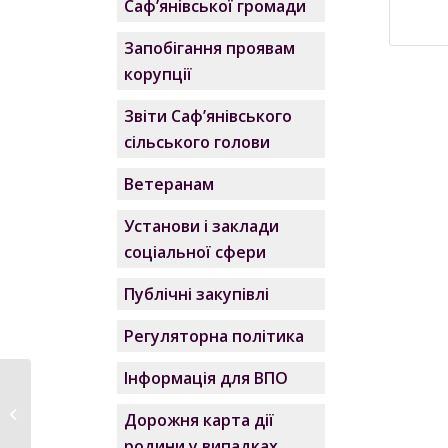
Саф’янівської громади
Запобігання проявам
корупції
Звіти Саф’янівського
сільського голови
Ветеранам
Установи і заклади
соціальної сфери
Публічні закупівлі
Регуляторна політика
Інформація для ВПО
Паспорт бюджетної
програми 0611070 на
Дорожня карта дії
20211
родини у випадках,