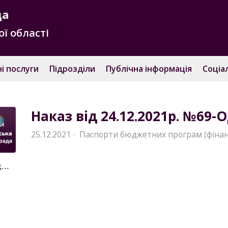
да
ї області
і послуги
Підрозділи
Публічна інформація
Соціа
Наказ від 24.12.2021р. №69-
25.12.2021
Паспорти бюджетних програм (фінан
·