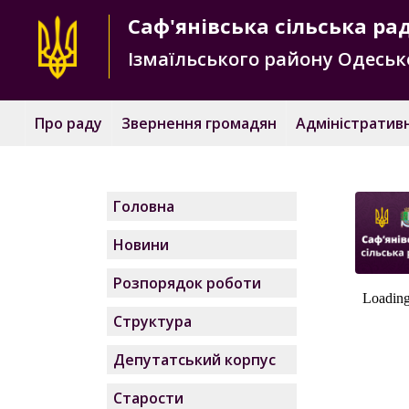
Саф'янівська
сільська ра
Ізмаїльського району
Одесько
Про раду
Звернення громадян
Адміністративн
Головна
Новини
Розпорядок роботи
Структура
Депутатський корпус
Старости