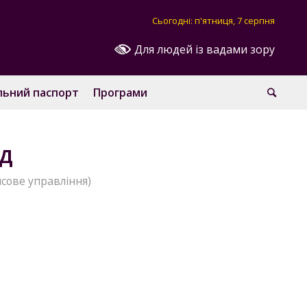
Сьогодні: п'ятниця, 7 серпня
Для людей із вадами зору
льний паспорт
Програми
ОД
сове управління)