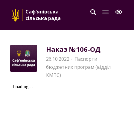
Саф'янівська
сільська рада
Наказ №106-ОД
26.10.2022
Паспорти
·
бюджетних програм (відділ
КМТС)