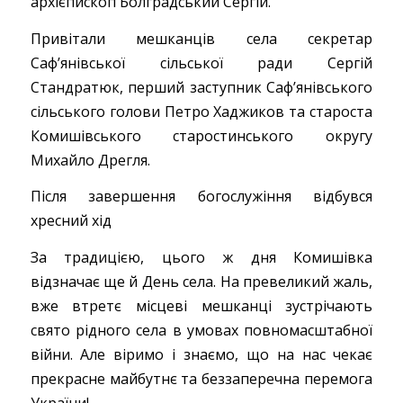
архієпископ Болградський Сергій.
Привітали мешканців села секретар
Сафʼянівської сільської ради Сергій
Стандратюк, перший заступник Сафʼянівського
сільського голови Петро Хаджиков та староста
Комишівського старостинського округу
Михайло Дрегля.
Після завершення богослужіння відбувся
хресний хід
За традицією, цього ж дня Комишівка
відзначає ще й День села. На превеликий жаль,
вже втретє місцеві мешканці зустрічають
свято рідного села в умовах повномасштабної
війни. Але віримо і знаємо, що на нас чекає
прекрасне майбутнє та беззаперечна перемога
України!