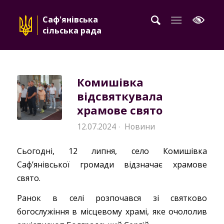
Саф'янівська
сільська рада
Комишівка
відсвяткувала
храмове свято
12.07.2024
Новини
·
Сьогодні, 12 липня, село Комишівка
Сафʼянівської громади відзначає храмове
свято.
Ранок в селі розпочався зі святково
богослужіння в місцевому храмі, яке очололив