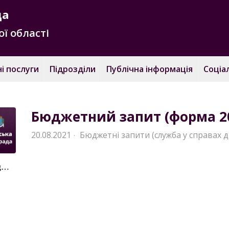
да
ї області
і послуги
Підрозділи
Публічна інформація
Соціа
Бюджетний запит (форма 20
20.08.2021
Бюджетні запити (служба у справах д
·