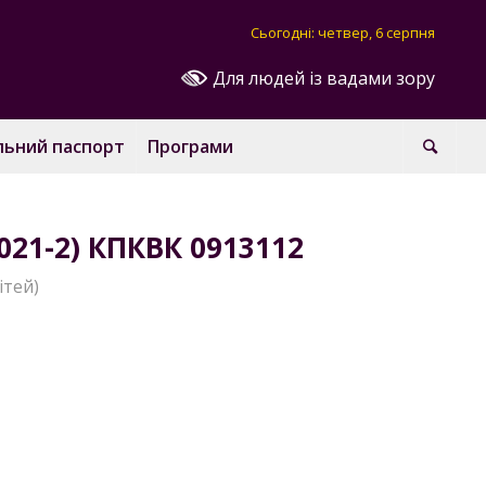
Сьогодні: четвер, 6 серпня
Для людей із вадами зору
льний паспорт
Програми
21-2) КПКВК 0913112
ітей)