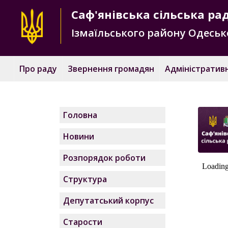
Саф'янівська
сільська ра
Ізмаїльського району
Одесько
Про раду
Звернення громадян
Адміністративн
Головна
Новини
Розпорядок роботи
Структура
Депутатський корпус
Старости