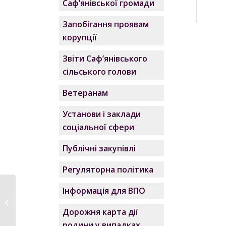
Саф’янівської громади
Запобігання проявам
корупції
Звіти Саф’янівського
сільського голови
Ветеранам
Установи і заклади
соціальної сфери
Публічні закупівлі
Регуляторна політика
Інформація для ВПО
У Саф‘янівській
сільській раді
Дорожня карта дії
відбулись...
родини у випадках,