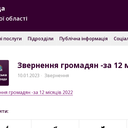
да
ї області
і послуги
Підрозділи
Публічна інформація
Соціа
Звернення громадян -за 12 м
10.01.2023
Звернення
·
ня громадян -за 12 місяців 2022
ити: