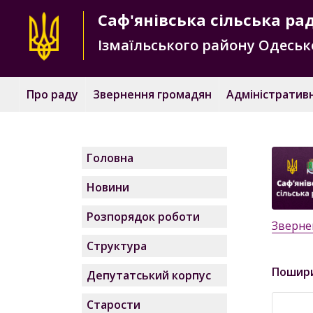
Саф'янівська
сільська ра
Ізмаїльського району
Одесько
Про раду
Звернення громадян
Адміністративн
Головна
Новини
Розпорядок роботи
Звернен
Структура
Пошир
Депутатський корпус
Старости