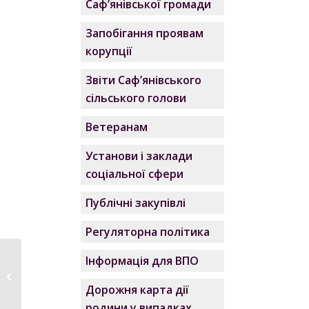
Саф’янівської громади
Запобігання проявам
корупції
Звіти Саф’янівського
сільського голови
Ветеранам
Установи і заклади
соціальної сфери
Публічні закупівлі
Регуляторна політика
Інформація для ВПО
До уваги мешканців
села Стара
Дорожня карта дії
Некрасівка...
родини у випадках,