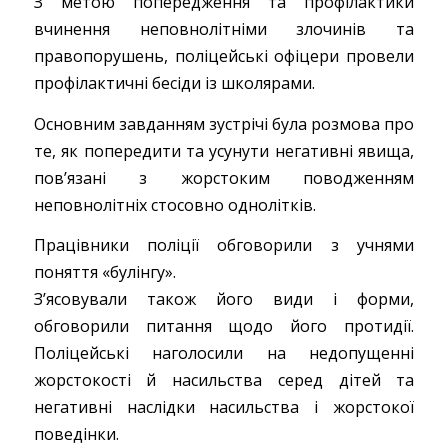
З метою попередження та профілактики
вчинення неповнолітніми злочинів та
правопорушень, поліцейські офіцери провели
профілактичні бесіди із школярами.
Основним завданням зустрічі була розмова про
те, як попередити та усунути негативні явища,
пов’язані з жорстоким поводженням
неповнолітніх стосовно однолітків.
Працівники поліції обговорили з учнями
поняття «булінгу».
З’ясовували також його види і форми,
обговорили питання щодо його протидії.
Поліцейські наголосили на недопущенні
жорстокості й насильства серед дітей та
негативні наслідки насильства і жорстокої
поведінки.