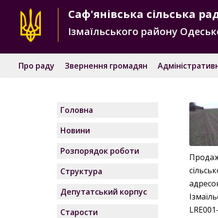
Саф'янівська
сільська ра
Ізмаїльського району
Одесько
Про раду
Звернення громадян
Адміністративн
Головна
Новини
Розпорядок роботи
Прода
сільсь
Структура
адресо
Депутатський корпус
Ізмаїль
LRE001
Старости