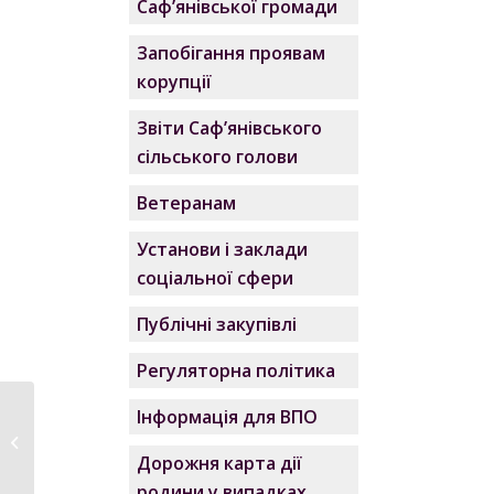
Саф’янівської громади
Запобігання проявам
корупції
Звіти Саф’янівського
сільського голови
Ветеранам
Установи і заклади
соціальної сфери
Публічні закупівлі
Регуляторна політика
Інформація для ВПО
Кримська платформа
— міжнародний
Дорожня карта дії
механізм...
родини у випадках,