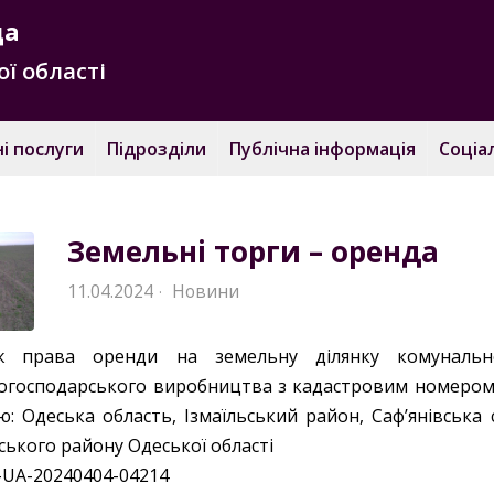
да
ї області
і послуги
Підрозділи
Публічна інформація
Соціа
Земельні торги – оренда
11.04.2024
Новини
·
ж права оренди на земельну ділянку комунально
когосподарського виробництва з кадастровим номером 5
ю: Одеська область, Ізмаїльський район, Саф’янівська 
ського району Одеської області
-UA-20240404-04214