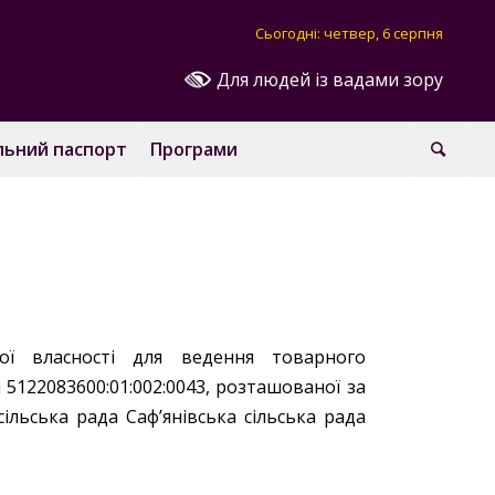
Сьогодні: четвер, 6 серпня
Для людей із вадами зору
льний паспорт
Програми
ї власності для ведення товарного
122083600:01:002:0043, розташованої за
сільська рада Саф’янівська сільська рада