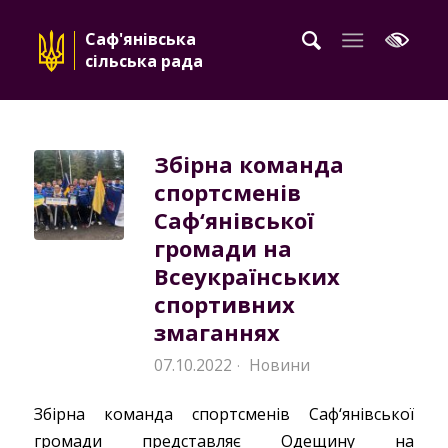
Саф'янівська
сільська рада
Збірна команда
спортсменів
Саф‘янівської
громади на
Всеукраїнських
спортивних
змаганнях
07.10.2022
Новини
·
Збірна команда спортсменів Саф‘янівської
громади представляє Одещину на