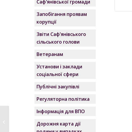
Саф’янівської громади
Запобігання проявам
корупції
Звіти Саф’янівського
сільського голови
Ветеранам
Установи і заклади
соціальної сфери
Публічні закупівлі
Регуляторна політика
Інформація для ВПО
Засідання постійних
депутатських
Дорожня карта дії
комісій...
родини у випадках,