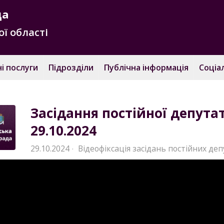
да
ї області
і послуги
Підрозділи
Публічна інформація
Соціа
Засідання постійної депутат
29.10.2024
29.10.2024
Відеофіксація засідань постійних деп
·