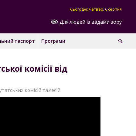
Сьогодні: четвер, 6 серпня
Для людей із вадами зору
льний паспорт
Програми
ської комісії від
утатських комісій та сесій