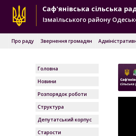
Саф'янівська
сільська ра
Ізмаїльського району
Одесько
Про раду
Звернення громадян
Адміністративн
Головна
Новини
Розпорядок роботи
Структура
Депутатський корпус
Старости