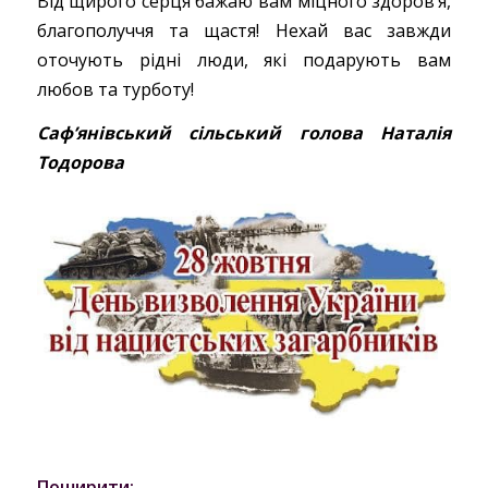
Від щирого серця бажаю вам міцного здоров’я,
благополуччя та щастя! Нехай вас завжди
оточують рідні люди, які подарують вам
любов та турботу!
Саф’янівський сільський голова Наталія
Тодорова
Поширити: