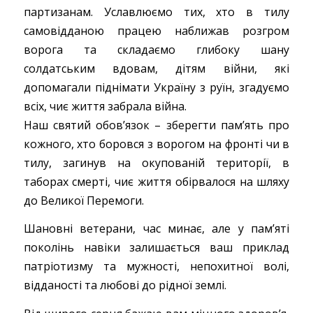
партизанам. Уславлюємо тих, хто в тилу
самовідданою працею наближав розгром
ворога та складаємо глибоку шану
солдатським вдовам, дітям війни, які
допомагали піднімати Україну з руїн, згадуємо
всіх, чиє життя забрала війна.
Наш святий обов’язок – зберегти пам’ять про
кожного, хто боровся з ворогом на фронті чи в
тилу, загинув на окупованій території, в
таборах смерті, чиє життя обірвалося на шляху
до Великої Перемоги.
Шановні ветерани, час минає, але у пам’яті
поколінь навіки залишається ваш приклад
патріотизму та мужності, непохитної волі,
відданості та любові до рідної землі.