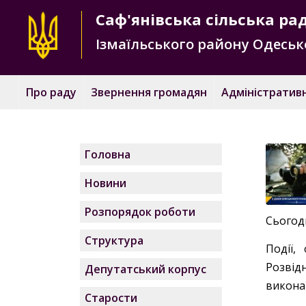
Саф'янівська
сільська ра
Ізмаїльського району
Одесько
Про раду
Звернення громадян
Адміністративн
Головна
Новини
Розпорядок роботи
Сьогод
Структура
Події,
Розвід
Депутатський корпус
виконан
Старости