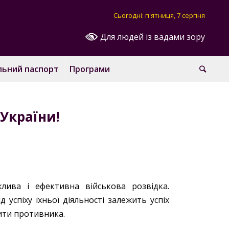
Сьогодні: п'ятниця, 7 серпня
Для людей із вадами зору
льний паспорт
Програми
 України!
жлива і ефективна військова розвідка.
 успіху їхньої діяльності залежить успіх
чити противника.