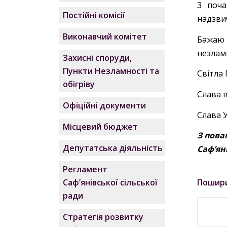
З поча
Постійні комісії
надзвич
Виконавчий комітет
Бажаю 
незламн
Захисні споруди,
Пункти Незламності та
Світла 
обігріву
Слава в
Офіційні документи
Слава У
Місцевий бюджет
З пова
Депутатська діяльність
Саф’ян
Регламент
Пошир
Саф’янівської сільської
ради
Стратегія розвитку