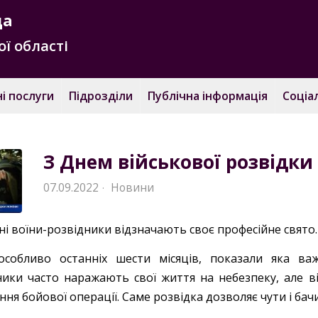
да
ї області
і послуги
Підрозділи
Публічна інформація
Соціа
З Днем військової розвідки
07.09.2022
Новини
·
ні воїни-розвідники відзначають своє професійне свято.
 особливо останніх шести місяців, показали яка ва
ники часто наражають свої життя на небезпеку, але від
ня бойової операції. Саме розвідка дозволяє чути і ба