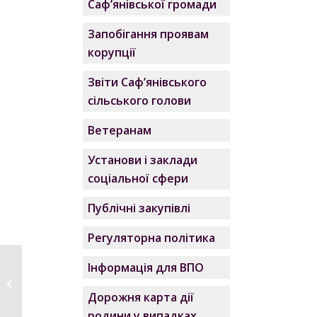
Саф’янівської громади
Запобігання проявам
корупції
Звіти Саф’янівського
сільського голови
Ветеранам
Установи і заклади
соціальної сфери
Публічні закупівлі
Регуляторна політика
Інформація для ВПО
Гід з держпослуг для
міжнародної
Дорожня карта дії
підтрим...
родини у випадках,