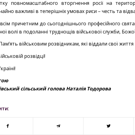
тку повномасштабного вторгнення росії на терито
айно важливі в теперішніх умовах риси – честь та відва
всім причетним до сьогоднішнього професійного свята м
ої волі в подоланні труднощів військової служби, Божої
Пам’ять військовим розвідникам, які віддали свої життя 
ійськовій розвідці!
країні!
гою
івський сільський голова Наталія Тодорова
ити: