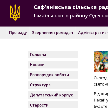
Саф'янівська
сільська ра
Ізмаїльського району
Одесько
Про раду
Звернення громадян
Адміністративн
Головна
Новини
Розпорядок роботи
Сьогод
святом
Структура
Від щи
Депутатський корпус
Нехай у
Старости
Будьте 