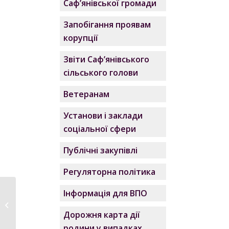
Саф’янівської громади
Запобігання проявам
корупції
Звіти Саф’янівського
сільського голови
Ветеранам
Установи і заклади
соціальної сфери
Публічні закупівлі
Регуляторна політика
Інформація для ВПО
Рішення № 627 – VІП
від 21.05.2021 про
Дорожня карта дії
затвердження...
родини у випадках,