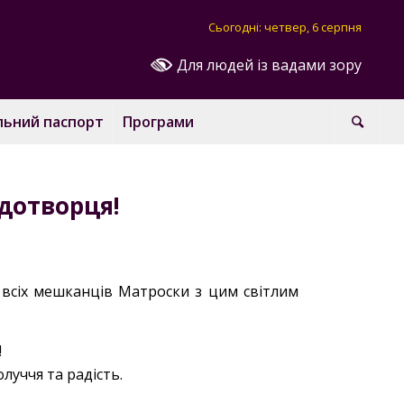
Сьогодні: четвер, 6 серпня
Для людей із вадами зору
льний паспорт
Програми
дотворця!
 всіх мешканців Матроски з цим світлим
!
луччя та радість.