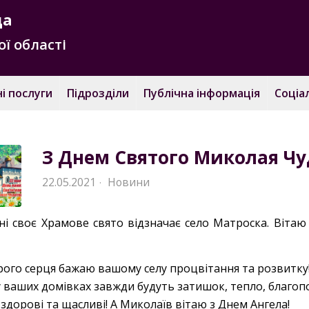
да
ї області
і послуги
Підрозділи
Публічна інформація
Соціа
З Днем Святого Миколая Чу
22.05.2021
Новини
·
ні своє Храмове свято відзначає село Матроска. Вітаю
!
рого серця бажаю вашому селу процвітання та розвитку
 ваших домівках завжди будуть затишок, тепло, благопо
здорові та щасливі! А Миколаїв вітаю з Днем Ангела!