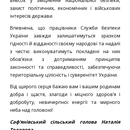
внесок у зміцнення національної безпеки,
захист політичних, економічних і військових
інтересів держави.
Впевнена, що працівники Служби безпеки
України завжди залишатимуться зразком
гідності й відданості своєму народові та надалі
з честю виконуватимуть покладені на них
обов’язки з дотриманням принципів
законності та справедливості, забезпечуючи
територіальну цілісність і суверенітет України.
Від щирого серця бажаю вам і вашим родинам
добра і щастя, злагоди і міцного здоров’я і
добробуту, невичерпної енергії та мирного
неба над головою!
Саф‘янівський сільський голова Наталія
Тодорова