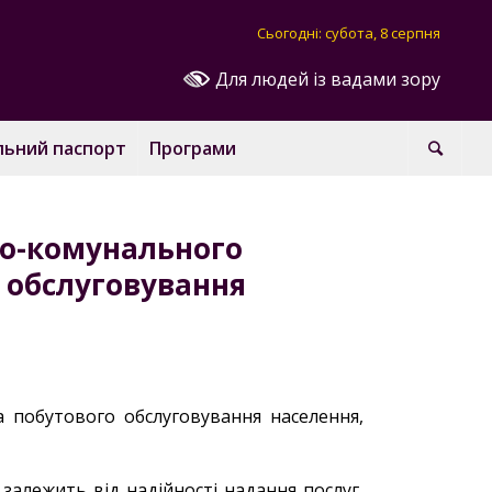
Сьогодні: субота, 8 серпня
Для людей із вадами зору
льний паспорт
Програми
во-комунального
о обслуговування
 побутового обслуговування населення,
залежить від надійності надання послуг,