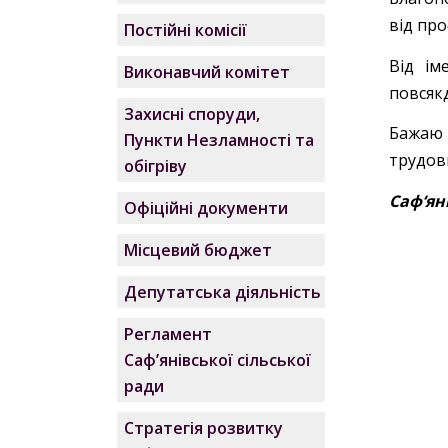
від про
Постійні комісії
Від ім
Виконавчий комітет
повсякд
Захисні споруди,
Бажаю 
Пункти Незламності та
трудови
обігріву
Саф‘ян
Офіційні документи
Місцевий бюджет
Депутатська діяльність
Регламент
Саф’янівської сільської
ради
Стратегія розвитку