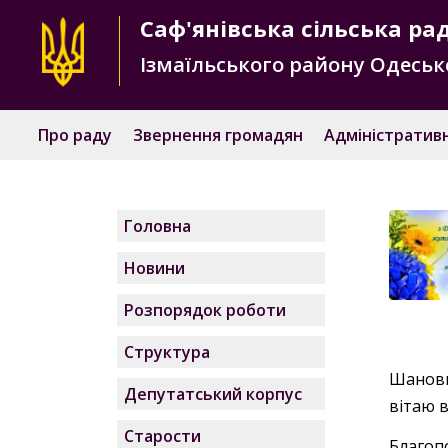
Саф'янівська
сільська ра
Ізмаїльського району
Одесько
Про раду
Звернення громадян
Адміністративн
Головна
Новини
Розпорядок роботи
Структура
Шановн
Депутатський корпус
вітаю в
Старости
Благоп