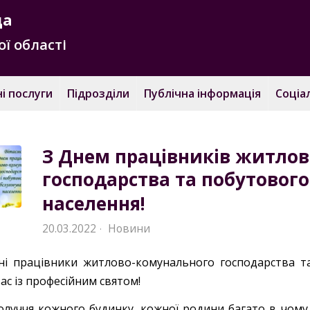
да
ї області
і послуги
Підрозділи
Публічна інформація
Соціа
З Днем працівників житло
господарства та побутовог
населення!
20.03.2022
Новини
·
і працівники житлово-комунального господарства та
ас із професійним святом!
олуччя кожного будинку, кожної родини багато в чому 