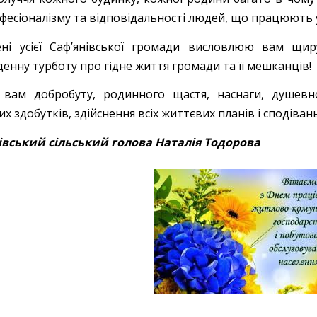
фесіоналізму та відповідальності людей, що працюють у
ені усієї Саф’янівської громади висловлюю вам щи
енну турботу про гідне життя громади та її мешканців!
вам добробуту, родинного щастя, наснаги, душевног
х здобутків, здійснення всіх життєвих планів і сподівань
івський сільський голова Наталія Тодорова