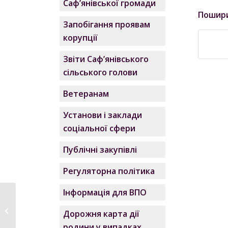
Саф’янівської громади
Пошир
Запобігання проявам
корупції
Звіти Саф’янівського
сільського голови
Ветеранам
Установи і заклади
соціальної сфери
Публічні закупівлі
Регуляторна політика
Інформація для ВПО
Звернення
Саф‘янівського
Дорожня карта дії
сільського голови...
родини у випадках,