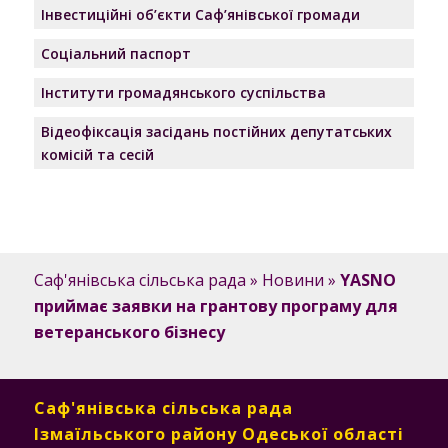
Інвестиційні об’єкти Саф’янівської громади
Соціальний паспорт
Інститути громадянського суспільства
Відеофіксація засідань постійних депутатських
комісій та сесій
Саф'янівська сільська рада
»
Новини
»
YASNO
приймає заявки на грантову програму для
ветеранського бізнесу
Саф'янівська сільська рада
Ізмаїльського району Одеської області