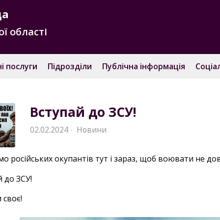
да
ї області
і послуги
Підрозділи
Публічна інформація
Соціа
Вступай до ЗСУ!
02.02.2024
Новини
·
о російських окупантів тут і зараз, щоб воювати не до
 до ЗСУ!
 своє!