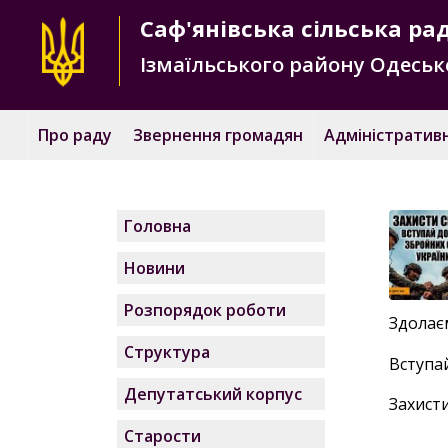
Саф'янівська
сільська ра
Ізмаїльського району
Одесько
Про раду
Звернення громадян
Адміністративн
Головна
Новини
Розпорядок роботи
Здолаєм
Структура
Вступай
Депутатський корпус
Захисти
Старости