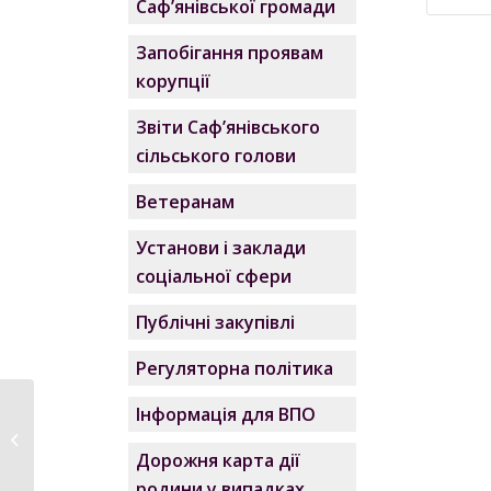
Саф’янівської громади
Запобігання проявам
корупції
Звіти Саф’янівського
сільського голови
Ветеранам
Установи і заклади
соціальної сфери
Публічні закупівлі
Регуляторна політика
Інформація для ВПО
Рішення чергового
другого засідання
Дорожня карта дії
виконавчого...
родини у випадках,