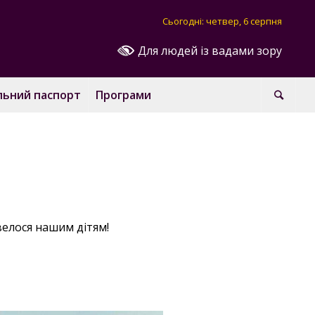
Сьогодні: четвер, 6 серпня
Для людей із вадами зору
льний паспорт
Програми
велося нашим дітям!