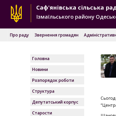
Саф'янівська
сільська ра
Ізмаїльського району
Одесько
Про раду
Звернення громадян
Адміністративн
Головна
Новини
Розпорядок роботи
Структура
Сьогод
Депутатський корпус
“Центр
Старости
Шановн