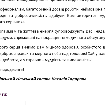
офесіоналізм, багаторічний досвід роботи, неймовірна 
рдя та доброзичливість здобули Вам авторитет му
го керівника.
оптимізм та життєва енергія супроводжують Вас і нада
а задуми, спрямовані на покращення медичного обслугов
рого серця зичимо Вам міцного здоров’я, особистого ща
добрих справах та мирного неба над головою! Хай у ва
 – доброта, а у справах – мудрість та виваженість!
 народження!
івський сільський голова Наталія Тодорова
ити: