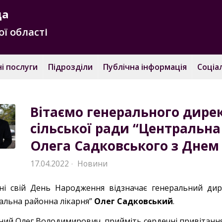
да
ї області
і послуги
Підрозділи
Публічна інформація
Соціа
Вітаємо генерального дирек
сільської ради “Центральна
Олега Садковського з Днем
17.04.2022
Новини
·
ні свій День Народження відзначає генеральний дире
альна районна лікарня”
Олег Садковський
.
ий Олег Володимирович, прийміть сердечні привітання 