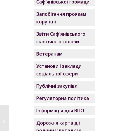
Саф’янівської громади
Запобігання проявам
корупції
Звіти Саф’янівського
сільського голови
Ветеранам
Установи і заклади
соціальної сфери
Публічні закупівлі
Регуляторна політика
Інформація для ВПО
Пам’ятка щодо
профілактики
Дорожня карта дії
інфекційних хвороб,...
родини у випадках,