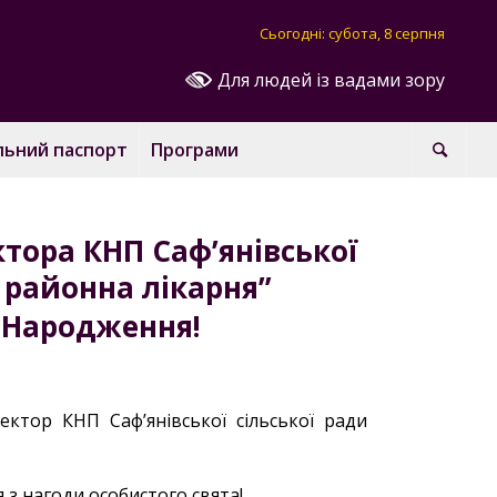
Сьогодні: субота, 8 серпня
Для людей із вадами зору
льний паспорт
Програми
тора КНП Саф’янівської
 районна лікарня”
 Народження!
ктор КНП Саф’янівської сільської ради
з нагоди особистого свята!