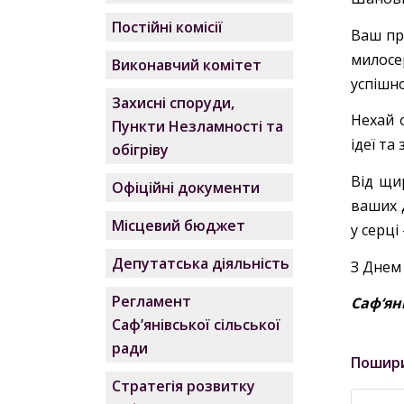
Постійні комісії
Ваш пр
милосе
Виконавчий комітет
успішно
Захисні споруди,
Нехай 
Пункти Незламності та
ідеї т
обігріву
Від щи
Офіційні документи
ваших 
Місцевий бюджет
у серці
Депутатська діяльність
З Днем
Регламент
Саф‘ян
Саф’янівської сільської
ради
Пошир
Стратегія розвитку