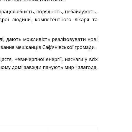
працелюбність, порядність, небайдужість,
дрої людини, компетентного лікаря та
лі, дають можливість реалізовувати нові
ування мешканців Саф’янівської громади.
стя, невичерпної енергії, наснаги у всіх
шому домі завжди панують мир і злагода,