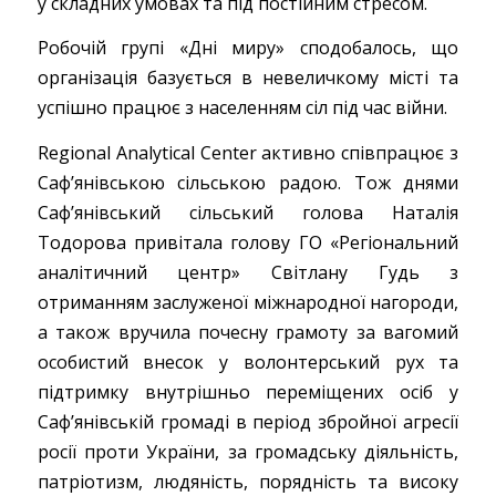
у складних умовах та під постійним стресом.
Робочій групі «Дні миру» сподобалось, що
організація базується в невеличкому місті та
успішно працює з населенням сіл під час війни.
Regional Analytical Center активно співпрацює з
Саф’янівською сільською радою. Тож днями
Саф’янівський сільський голова Наталія
Тодорова привітала голову ГО «Регіональний
аналітичний центр» Світлану Гудь з
отриманням заслуженої міжнародної нагороди,
а також вручила почесну грамоту за вагомий
особистий внесок у волонтерський рух та
підтримку внутрішньо переміщених осіб у
Саф’янівській громаді в період збройної агресії
росії проти України, за громадську діяльність,
патріотизм, людяність, порядність та високу