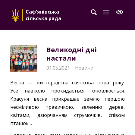
Саф'янівська
сільська рада
Великодні дні
настали
01.05.2021
Новини
·
Весна — життєрадісна святкова пора року.
Усе навколо прокидається, оновлюється.
Красуня весна прикрашає землю першою
несміливою травичкою, зеленню дерев,
квітами, дзюрчанням струмочків, співом
пташок…