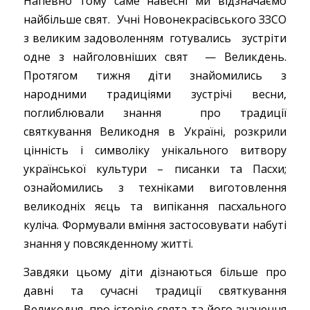
Напевно тому саме навесні ми відзначаємо
найбільше свят. Учні Новонекрасівського ЗЗСО
з великим задоволенням готувались зустріти
одне з найголовніших свят — Великдень.
Протягом тижня діти знайомились з
народними традиціями зустрічі весни,
поглиблювали знання про традиції
святкування Великодня в Україні, розкрили
цінність і символіку унікального витвору
української культури – писанки та Пасхи;
ознайомились з техніками виготовлення
великодніх яєць та випікання пасхального
куліча. Формували вміння застосовувати набуті
знання у повсякденному житті.
Завдяки цьому діти дізнаються більше про
давні та сучасні традиції святкування
Великодня, про історію свята та його значення