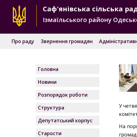
Саф'янівська
сільська ра
Ізмаїльського району
Одесько
Про раду
Звернення громадян
Адміністративн
Головна
Новини
Розпорядок роботи
У четве
Структура
комітет
Депутатський корпус
На поря
Старости
громад