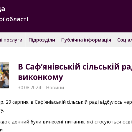
да
ї області
і послуги
Підрозділи
Публічна інформація
Соціа
В Саф’янівській сільській р
виконкому
30.08.2024
Новини
·
р, 29 серпня, в Сафʼянівській сільській раді відбулось 
у.
док денний були винесені питання, які стосуються осві
и.