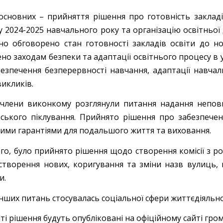
основних – прийняття рішення про готовність закладів
 2024-2025 навчального року та організацію освітньої 
но обговорено стан готовності закладів освіти до н
ено заходам безпеки та адаптації освітнього процесу в
безпечення безперервності навчання, адаптації навчал
икликів.
члени виконкому розглянули питання надання неповн
вського піклування. Прийнято рішення про забезпече
ими гарантіями для подальшого життя та виховання.
ого, було прийнято рішення щодо створення комісії з р
створення нових, коригування та зміни назв вулиць, п
и.
інших питань стосувалась соціальної сфери життєдіяльно
і рішення будуть опубліковані на офіційному сайті гро