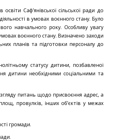
 освіти Саф’янівської сільської ради до
діяльності в умовах воєнного стану. Було
ового навчального року. Особливу увагу
 умовах воєнного стану. Визначено заходи
ьних планів та підготовки персоналу до
олітньому статусу дитини, позбавленої
ння дитини необхідними соціальними та
озгляду питань щодо присвоєння адрес, а
лощ, провулків, інших об’єктів у межах
сті громади.
мади.