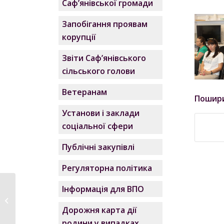
Саф’янівської громади
Запобігання проявам
корупції
Звіти Саф’янівського
сільського голови
Ветеранам
Пошир
Установи і заклади
соціальної сфери
Публічні закупівлі
Регуляторна політика
Інформація для ВПО
Чому нас сьогодні
може злити чужа
Дорожня карта дії
радість...
родини у випадках,