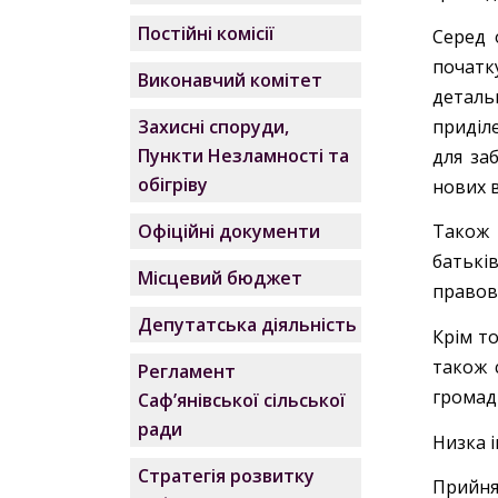
Постійні комісії
Серед 
початку
Виконавчий комітет
деталь
приділ
Захисні споруди,
Пункти Незламності та
для за
обігріву
нових в
Офіційні документи
Також 
батькі
Місцевий бюджет
правов
Депутатська діяльність
Крім т
також 
Регламент
громад
Саф’янівської сільської
ради
Низка 
Стратегія розвитку
Прийнят