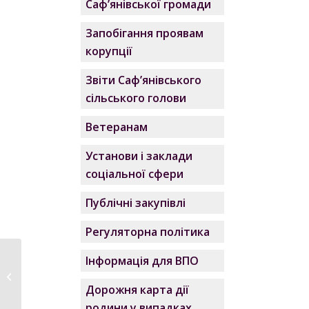
Саф’янівської громади
Запобігання проявам
корупції
Звіти Саф’янівського
сільського голови
Ветеранам
Установи і заклади
соціальної сфери
Публічні закупівлі
Регуляторна політика
Інформація для ВПО
Рішення
позачергового
Дорожня карта дії
дев’ятнадцятого...
родини у випадках,