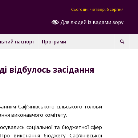
Сьогодні: четвер, 6 серпня
Для людей із вадами зору
льний паспорт
Програми
аді відбулось засідання
уванням Саф’янівського сільського голови
ання виконавчого комітету.
тосувались соціальної та бюджетної сфер
«Про виконання бюджету Саф’янівської