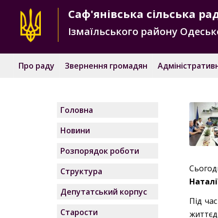
Саф'янівська
сільська ра
Ізмаїльського району
Одесько
Про раду
Звернення громадян
Адміністративн
Головна
Новини
Розпорядок роботи
Сьогодн
Структура
Наталі
Депутатський корпус
Під ча
Старости
життєд