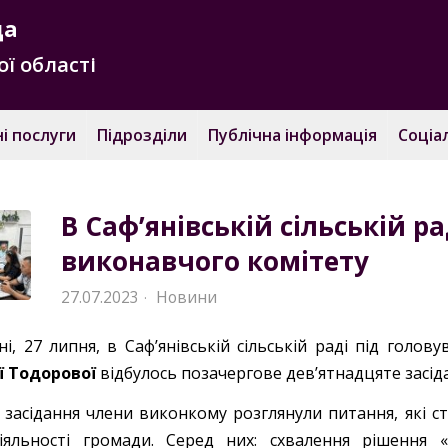
да
ї області
і послуги
Підрозділи
Публічна інформація
Соціа
В Саф’янівській сільській р
виконавчого комітету
27.07.2023
Новини
·
і, 27 липня, в Саф’янівській сільській раді під голов
ї Тодорової
відбулось позачергове дев’ятнадцяте засід
с засідання члени виконкому розглянули питання, які с
іяльності громади. Серед них: схвалення рішення 