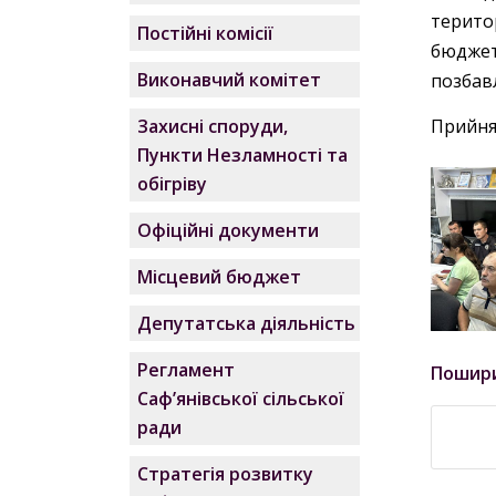
терито
Постійні комісії
бюджет
Виконавчий комітет
позбавл
Прийнят
Захисні споруди,
Пункти Незламності та
обігріву
Офіційні документи
Місцевий бюджет
Депутатська діяльність
Регламент
Пошир
Саф’янівської сільської
ради
Стратегія розвитку