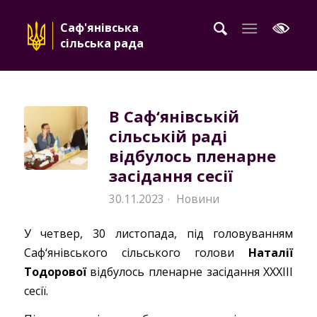
Саф'янівська
сільська рада
В Саф‘янівській
сільській раді
відбулось пленарне
засідання сесії
30.11.2023
Новини
·
У четвер, 30 листопада, під головуванням
Саф‘янівського сільського голови
Наталії
Тодорової
відбулось пленарне засідання XXXIII
сесії.