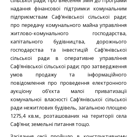
сільської ради; про внесення змін до Програми
надання фінансової підтримки комунальним
підприємствам Саф’янівської сільської ради;
про передачу комунального майна управління
житлово-комунального господарства,
капітального будівництва, дорожнього
господарства та інвестицій Саф’янівської
сільської ради в оперативне управління
Саф’янівської сільської ради; про затвердження
умов продажу та інформаційного
повідомлення про проведення електронного
аукціону об’єкта малої приватизації
комунальної власності Саф’янівської сільської
ради нежитлових будівель, загальною площею
1275,4 кв.м., розташованих на території села
Саф’яни; земельні питання тощо.
Засідання сесії пройшло в конструктивному