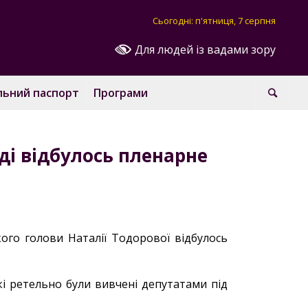
Сьогодні: п'ятниця, 7 серпня
Для людей із вадами зору
льний паспорт
Програми
аді відбулось пленарне
кого голови Наталії Тодорової відбулось
які ретельно були вивчені депутатами під