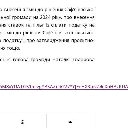
 внесення змін до рішення Саф’янівської
льної громади на 2024 рік», про внесення
ння ставок та пільг із сплати податку на
 змін до рішення Саф’янівської сільської
о податку”, про затвердження проєктно-
ння тощо.
ршення голова громади Наталія Тодорова
fJK7P6M8vYUATG51mivgYBSAZndGV7YYJEeHXKmvZ4qXnHBzKU