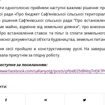
ти одноголосно прийняли наступні важливі рішення: про
ої ради «Про бюджет Саф’янівської сільської територіа
о рішення Саф’янівської сільської ради “Про встановле
е майно, відмінне від земельної ділянки”, про внесення
Про встановлення ставок та пільг із сплати земельног
исної документації об’єкта будівництва, земельні пита
ння сесії пройшло в конструктивному руслі. На заве
ала присутнім за плідну роботу.
оступне за посиланням:
//www.facebook.com/safianyotg/posts/pfbid025t8Ntq7n
ити: