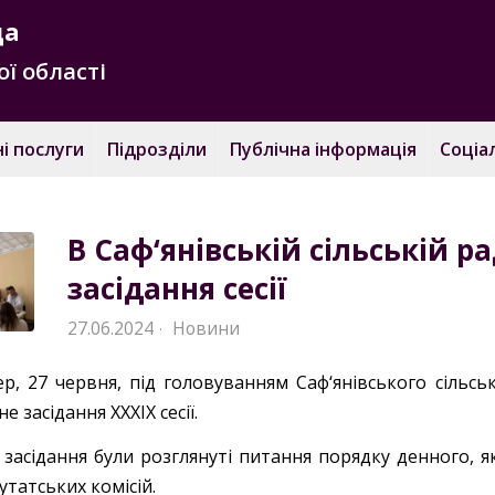
да
ї області
і послуги
Підрозділи
Публічна інформація
Соціа
В Саф‘янівській сільській р
засідання сесії
27.06.2024
Новини
·
ер, 27 червня, під головуванням Саф‘янівського сільсь
е засідання XXXIX сесії.
с засідання були розглянуті питання порядку денного, 
утатських комісій.