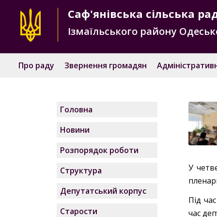
Саф'янівська
сільська ра
Ізмаїльського району
Одесько
Про раду
Звернення громадян
Адміністративн
Головна
Новини
Розпорядок роботи
У четв
Структура
пленарн
Депутатський корпус
Під ча
Старости
час деп