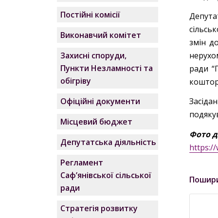
Постійні комісії
Депута
сільськ
Виконавчий комітет
змін д
нерухом
Захисні споруди,
Пункти Незламності та
ради “
обігріву
коштор
Офіційні документи
Засіда
подякув
Місцевий бюджет
Фото д
Депутатська діяльність
https:
Регламент
Саф’янівської сільської
Пошир
ради
Стратегія розвитку