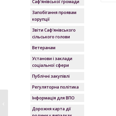
Саф’янівської громади
Запобігання проявам
корупції
Звіти Саф’янівського
сільського голови
Ветеранам
Установи і заклади
соціальної сфери
Публічні закупівлі
Регуляторна політика
Протокол
Інформація для ВПО
пленарного
засідання XXXIX сесії
Дорожня карта дії
Саф’янівської...
родини у випадках,