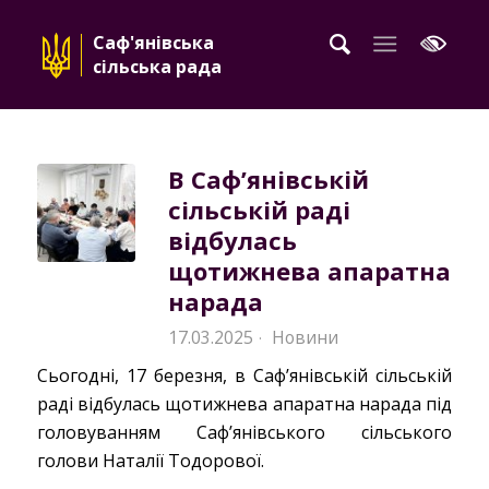
Саф'янівська
сільська рада
В Сафʼянівській
сільській раді
відбулась
щотижнева апаратна
нарада
17.03.2025
Новини
·
Сьогодні, 17 березня, в Сафʼянівській сільській
раді відбулась щотижнева апаратна нарада під
головуванням Сафʼянівського сільського
голови Наталії Тодорової.